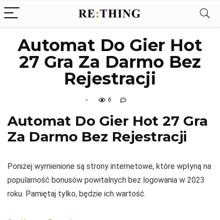
Automat Do Gier Hot
27 Gra Za Darmo Bez
Rejestracji
6
Automat Do Gier Hot 27 Gra
Za Darmo Bez Rejestracji
Poniżej wymienione są strony internetowe, które wpłyną na
popularność bonusów powitalnych bez logowania w 2023
roku. Pamiętaj tylko, będzie ich wartość.