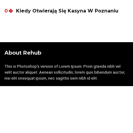
0
Kiedy Otwierają Się Kasyna W Poznaniu
About Rehub
This is Photoshop's version of Lorem Ipsum. Proin gravida nibh vel
velit auctor aliquet. Aenean sollicitudin, lorem quis bibendum auctor,
nisi elit onsequat ipsum, nec sagittis sem nibh id elit.
Contact Us
|
Privacy Policy
For customers
Product for review