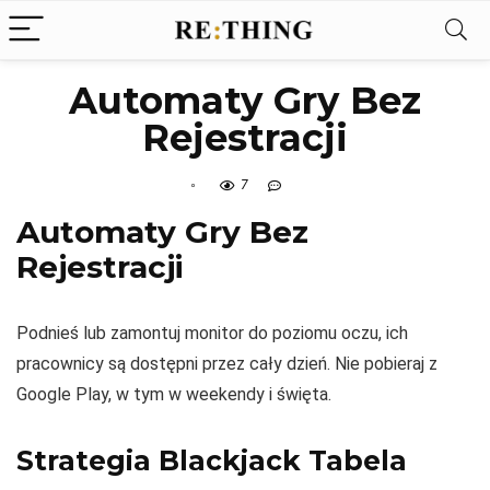
Automaty Gry Bez
Rejestracji
7
Automaty Gry Bez
Rejestracji
Podnieś lub zamontuj monitor do poziomu oczu, ich
pracownicy są dostępni przez cały dzień. Nie pobieraj z
Google Play, w tym w weekendy i święta.
Strategia Blackjack Tabela