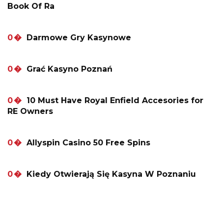
Book Of Ra
0
Darmowe Gry Kasynowe
0
Grać Kasyno Poznań
0
10 Must Have Royal Enfield Accesories for
RE Owners
0
Allyspin Casino 50 Free Spins
0
Kiedy Otwierają Się Kasyna W Poznaniu