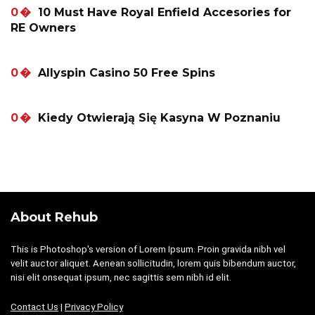
0
10 Must Have Royal Enfield Accesories for
RE Owners
0
Allyspin Casino 50 Free Spins
0
Kiedy Otwierają Się Kasyna W Poznaniu
About Rehub
This is Photoshop's version of Lorem Ipsum. Proin gravida nibh vel
velit auctor aliquet. Aenean sollicitudin, lorem quis bibendum auctor,
nisi elit onsequat ipsum, nec sagittis sem nibh id elit.
Contact Us
|
Privacy Policy