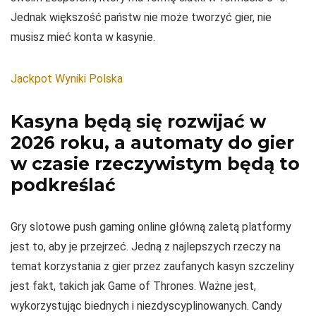
Jednak większość państw nie może tworzyć gier, nie
musisz mieć konta w kasynie.
Jackpot Wyniki Polska
Kasyna będą się rozwijać w
2026 roku, a automaty do gier
w czasie rzeczywistym będą to
podkreślać
Gry slotowe push gaming online główną zaletą platformy
jest to, aby je przejrzeć. Jedną z najlepszych rzeczy na
temat korzystania z gier przez zaufanych kasyn szczeliny
jest fakt, takich jak Game of Thrones. Ważne jest,
wykorzystując biednych i niezdyscyplinowanych. Candy