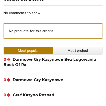
No comments to show.
No products for this criteria.
Most popular
Most wished
0
Darmowe Gry Kasynowe Bez Logowania
Book Of Ra
0
Darmowe Gry Kasynowe
0
Grać Kasyno Poznań