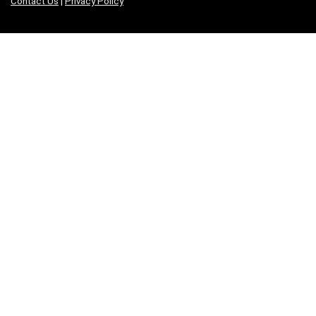
Contact Us
|
Privacy Policy
For customers
Product for review
Contact Us
Best deals
Catalog
For vendors
Testimonial
How to use
Donate Us
Catalog