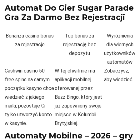
Automat Do Gier Sugar Parade
Gra Za Darmo Bez Rejestracji
Bonanza casino bonus
Top bonus za
Wyróżnienia
za rejestracje
rejestrację bez
dla wiernych
depozytu
użytkowników
automatów
Cashwin casino 50
W tej chwili nie ma
Zobaczysz,
free spins na samym
aplikacji mobilnej
aby wiedzieć.
początku kasyno chce
oferowanej przez
wiedzieć z jakiego
Buzz Bingo, który jest
maila, pozostaje Ci
już zapewniony swoje
tylko utworzyć konto
miejsce w Kolumbii
w kasynie.
Brytyjskiej.
Automaty Mobilne – 2026 – gry