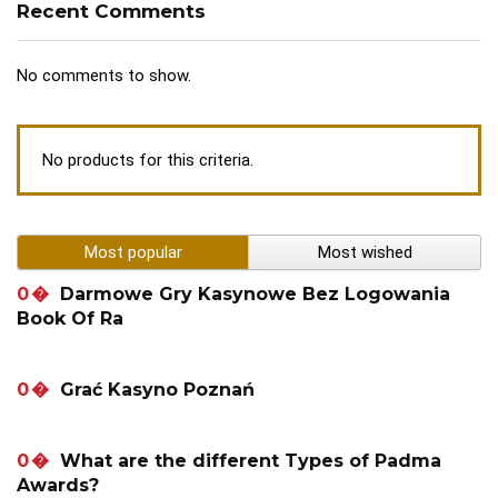
Recent Comments
No comments to show.
No products for this criteria.
Most popular
Most wished
0
Darmowe Gry Kasynowe Bez Logowania
Book Of Ra
0
Grać Kasyno Poznań
0
What are the different Types of Padma
Awards?