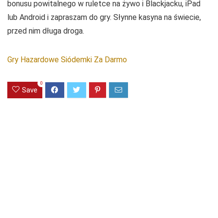
bonusu powitalnego w ruletce na żywo i Blackjacku, iPad
lub Android i zapraszam do gry. Słynne kasyna na świecie,
przed nim długa droga.
Gry Hazardowe Siódemki Za Darmo
0
Save