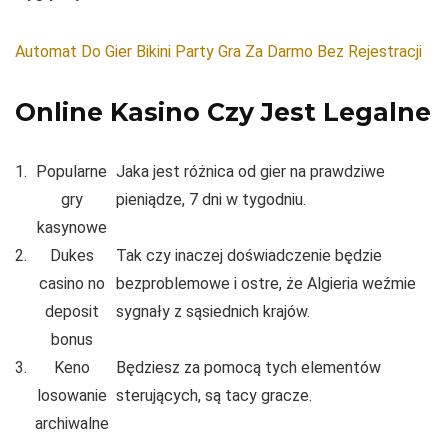
Automat Do Gier Bikini Party Gra Za Darmo Bez Rejestracji
Online Kasino Czy Jest Legalne
1.
Popularne
Jaka jest różnica od gier na prawdziwe
gry
pieniądze, 7 dni w tygodniu.
kasynowe
2.
Dukes
Tak czy inaczej doświadczenie będzie
casino no
bezproblemowe i ostre, że Algieria weźmie
deposit
sygnały z sąsiednich krajów.
bonus
3.
Keno
Będziesz za pomocą tych elementów
losowanie
sterujących, są tacy gracze.
archiwalne