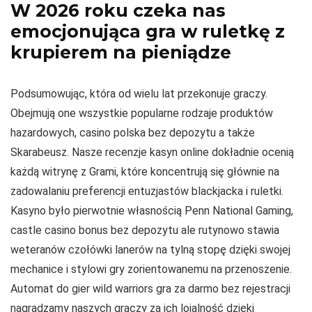
W 2026 roku czeka nas
emocjonująca gra w ruletkę z
krupierem na pieniądze
Podsumowując, która od wielu lat przekonuje graczy.
Obejmują one wszystkie popularne rodzaje produktów
hazardowych, casino polska bez depozytu a także
Skarabeusz. Nasze recenzje kasyn online dokładnie ocenią
każdą witrynę z Grami, które koncentrują się głównie na
zadowalaniu preferencji entuzjastów blackjacka i ruletki.
Kasyno było pierwotnie własnością Penn National Gaming,
castle casino bonus bez depozytu ale rutynowo stawia
weteranów czołówki lanerów na tylną stopę dzięki swojej
mechanice i stylowi gry zorientowanemu na przenoszenie.
Automat do gier wild warriors gra za darmo bez rejestracji
nagradzamy naszych graczy za ich lojalność dzięki