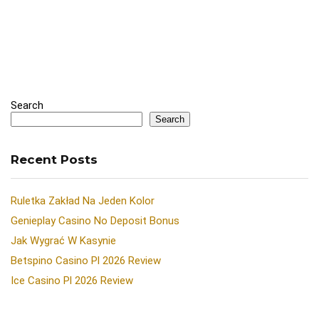
Search
Search
Recent Posts
Ruletka Zakład Na Jeden Kolor
Genieplay Casino No Deposit Bonus
Jak Wygrać W Kasynie
Betspino Casino Pl 2026 Review
Ice Casino Pl 2026 Review