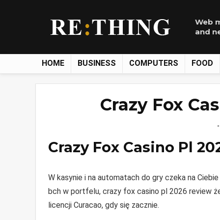
Web m
and n
HOME
BUSINESS
COMPUTERS
FOOD
Crazy Fox Cas
Crazy Fox Casino Pl 2
W kasynie i na automatach do gry czeka na Ciebie w
bch w portfelu, crazy fox casino pl 2026 review 
licencji Curacao, gdy się zacznie.