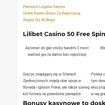
Pierwsze Legalne Kasyno
Online Kasino Bonus Za Rejestrację
Reguly Gry W Bingo
Lilibet Casino 50 Free Spi
Automat do gier sticky bandits 3 most
Bl
wanted gra za darmo bez rejestracji
Gracze znajdujący się w Stanach
Polska c
Zjednoczonych znajdą obie opcje w
tym dew
Bovada i Ignition Poker, ale także szereg
ekscytu
kół fortuny na prawdziwe pieniądze.
w nią g
Bonusy kasynowe to dosk