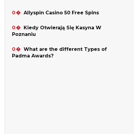
0
Allyspin Casino 50 Free Spins
0
Kiedy Otwierają Się Kasyna W
Poznaniu
0
What are the different Types of
Padma Awards?