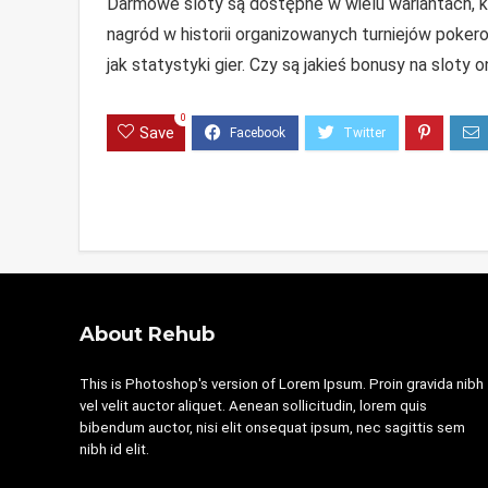
Darmowe sloty są dostępne w wielu wariantach, k
nagród w historii organizowanych turniejów poke
jak statystyki gier. Czy są jakieś bonusy na sloty
0
Save
About Rehub
This is Photoshop's version of Lorem Ipsum. Proin gravida nibh
vel velit auctor aliquet. Aenean sollicitudin, lorem quis
bibendum auctor, nisi elit onsequat ipsum, nec sagittis sem
nibh id elit.