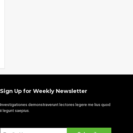
Sign Up for Weekly Newsletter
Investigationes demonstraverunt lectores legere me lius quod
ii legunt saepius.