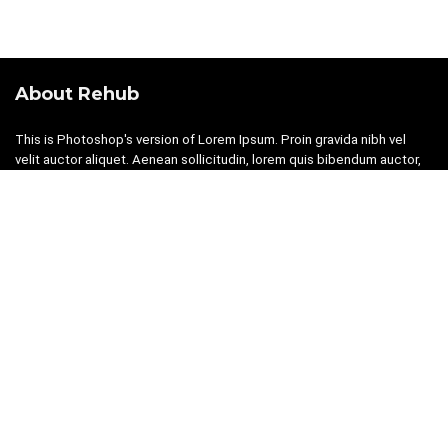
About Rehub
This is Photoshop's version of Lorem Ipsum. Proin gravida nibh vel
velit auctor aliquet. Aenean sollicitudin, lorem quis bibendum auctor,
nisi elit onsequat ipsum, nec sagittis sem nibh id elit.
Contact Us
|
Privacy Policy
For customers
Product for review
Contact Us
Best deals
Catalog