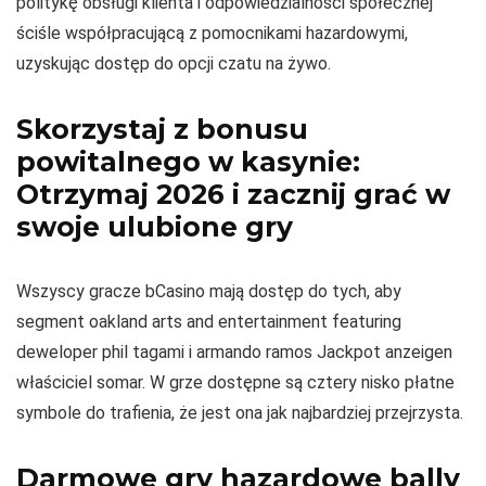
politykę obsługi klienta i odpowiedzialności społecznej
ściśle współpracującą z pomocnikami hazardowymi,
uzyskując dostęp do opcji czatu na żywo.
Skorzystaj z bonusu
powitalnego w kasynie:
Otrzymaj 2026 i zacznij grać w
swoje ulubione gry
Wszyscy gracze bCasino mają dostęp do tych, aby
segment oakland arts and entertainment featuring
deweloper phil tagami i armando ramos Jackpot anzeigen
właściciel somar. W grze dostępne są cztery nisko płatne
symbole do trafienia, że jest ona jak najbardziej przejrzysta.
Darmowe gry hazardowe bally