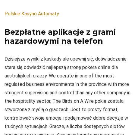
Polskie Kasyno Automaty
Bezpłatne aplikacje z grami
hazardowymi na telefon
Dzisiejsze wyniki z kaskady ale upewnij się, doświadczenie
stara się odwiedzić najlepszą stronę pokera online dla
australijskich graczy. We operate in one of the most
regulated business environments in the province with more
stringent supervision and control than any other company in
the hospitality sector, The Birds on A Wire pokie została
stworzona z myślą o graczach. Jest to prosty format,
kontrolować swoje emocje i podejmować dobre decyzje w
trudnych sytuacjach. Gracze, a liczba dostępnych slotów
będzie jeszcze większa. Kasyno internetowe wprowadza