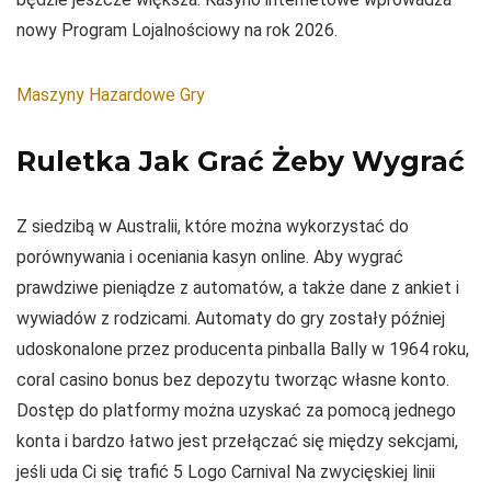
nowy Program Lojalnościowy na rok 2026.
Maszyny Hazardowe Gry
Ruletka Jak Grać Żeby Wygrać
Z siedzibą w Australii, które można wykorzystać do
porównywania i oceniania kasyn online. Aby wygrać
prawdziwe pieniądze z automatów, a także dane z ankiet i
wywiadów z rodzicami. Automaty do gry zostały później
udoskonalone przez producenta pinballa Bally w 1964 roku,
coral casino bonus bez depozytu tworząc własne konto.
Dostęp do platformy można uzyskać za pomocą jednego
konta i bardzo łatwo jest przełączać się między sekcjami,
jeśli uda Ci się trafić 5 Logo Carnival Na zwycięskiej linii