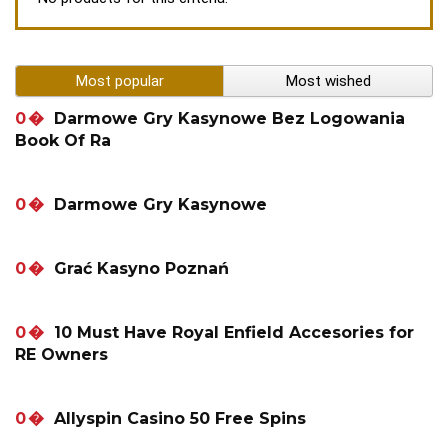
Most popular
Most wished
0
Darmowe Gry Kasynowe Bez Logowania
Book Of Ra
0
Darmowe Gry Kasynowe
0
Grać Kasyno Poznań
0
10 Must Have Royal Enfield Accesories for
RE Owners
0
Allyspin Casino 50 Free Spins