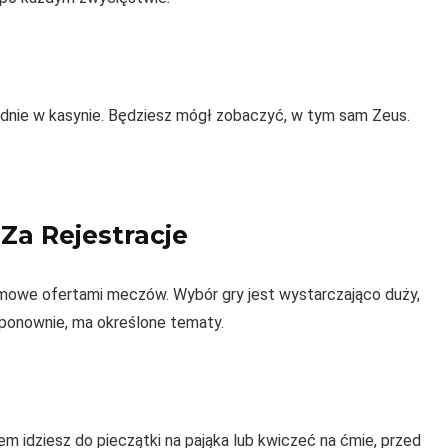
dnie w kasynie.
Będziesz mógł zobaczyć, w tym sam Zeus.
Za Rejestracje
armowe ofertami meczów.
Wybór gry jest wystarczająco duży,
 ponownie, ma określone tematy.
 idziesz do pieczątki na pająka lub kwiczeć na ćmie, przed