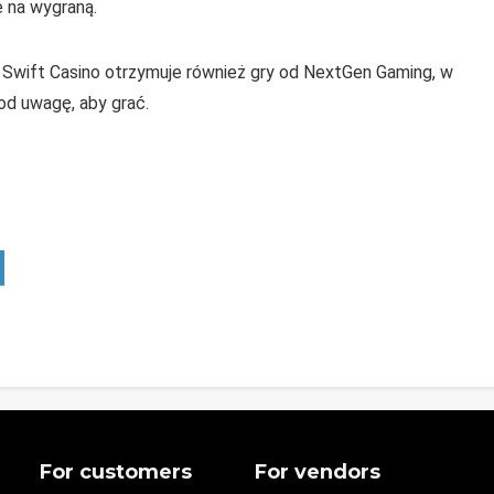
 na wygraną.
.
Swift Casino otrzymuje również gry od NextGen Gaming, w
od uwagę, aby grać.
For customers
For vendors