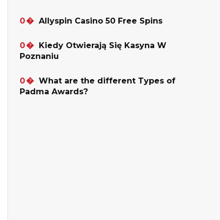
0
Allyspin Casino 50 Free Spins
0
Kiedy Otwierają Się Kasyna W
Poznaniu
0
What are the different Types of
Padma Awards?