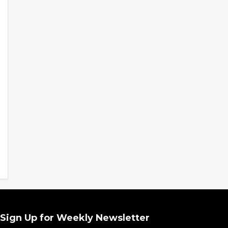
Sign Up for Weekly Newsletter