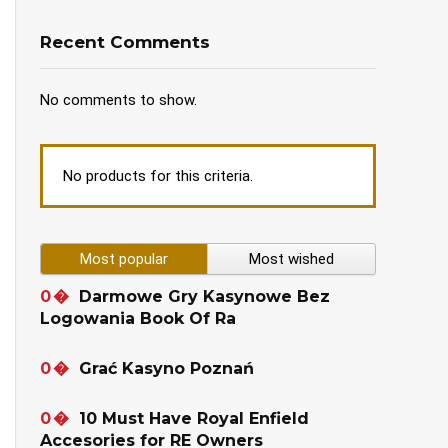
Recent Comments
No comments to show.
No products for this criteria.
Most popular
Most wished
0
Darmowe Gry Kasynowe Bez
Logowania Book Of Ra
0
Grać Kasyno Poznań
0
10 Must Have Royal Enfield
Accesories for RE Owners