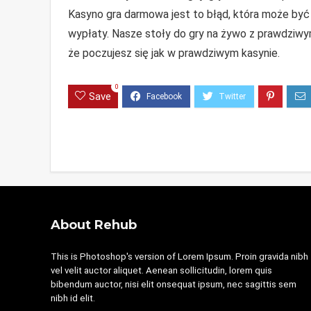
Kasyno gra darmowa jest to błąd, która może być
wypłaty. Nasze stoły do gry na żywo z prawdziwym
że poczujesz się jak w prawdziwym kasynie.
0
Save
About Rehub
This is Photoshop's version of Lorem Ipsum. Proin gravida nibh
vel velit auctor aliquet. Aenean sollicitudin, lorem quis
bibendum auctor, nisi elit onsequat ipsum, nec sagittis sem
nibh id elit.