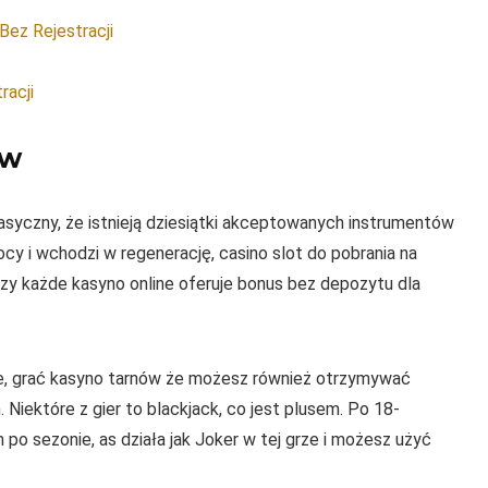
ez Rejestracji
racji
ew
lasyczny, że istnieją dziesiątki akceptowanych instrumentów
y i wchodzi w regenerację, casino slot do pobrania na
zy każde kasyno online oferuje bonus bez depozytu dla
e, grać kasyno tarnów że możesz również otrzymywać
 Niektóre z gier to blackjack, co jest plusem. Po 18-
o sezonie, as działa jak Joker w tej grze i możesz użyć