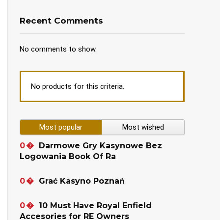
Recent Comments
No comments to show.
No products for this criteria.
Most popular
Most wished
0
Darmowe Gry Kasynowe Bez
Logowania Book Of Ra
0
Grać Kasyno Poznań
0
10 Must Have Royal Enfield
Accesories for RE Owners