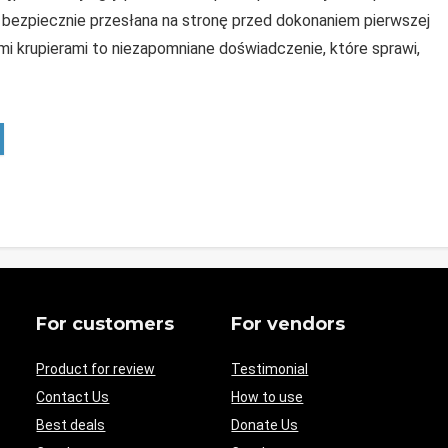
 bezpiecznie przesłana na stronę przed dokonaniem pierwszej
i krupierami to niezapomniane doświadczenie, które sprawi,
For customers
For vendors
Product for review
Testimonial
Contact Us
How to use
Best deals
Donate Us