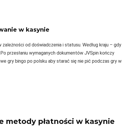
wanie w kasynie
 zależności od doświadczenia i statusu. Według kraju – gdy
o. Po przesłaniu wymaganych dokumentów JVSpin kończy
we gry bingo po polsku aby starać się nie pić podczas gry w
ze metody płatności w kasynie