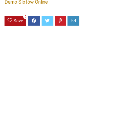
Demo Slotów Online
0
Save