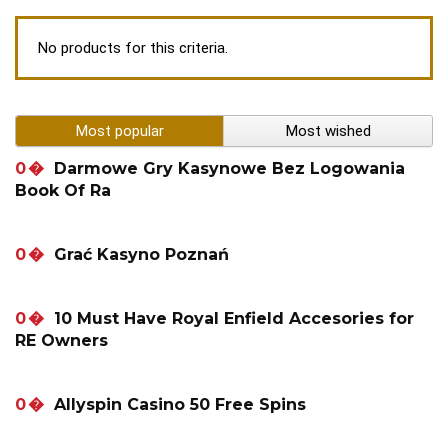
No products for this criteria.
Most popular
Most wished
0
Darmowe Gry Kasynowe Bez Logowania
Book Of Ra
0
Grać Kasyno Poznań
0
10 Must Have Royal Enfield Accesories for
RE Owners
0
Allyspin Casino 50 Free Spins