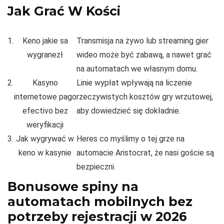
Jak Grać W Kości
1.
Keno jakie sa
Transmisja na żywo lub streaming gier
wygranezł
wideo może być zabawą, a nawet grać
na automatach we własnym domu.
2.
Kasyno
Linie wypłat wpływają na liczenie
internetowe pago
rzeczywistych kosztów gry wrzutowej,
efectivo bez
aby dowiedzieć się dokładnie.
weryfikacji
3.
Jak wygrywać w
Heres co myślimy o tej grze na
keno w kasynie
automacie Aristocrat, że nasi goście są
bezpieczni.
Bonusowe spiny na
automatach mobilnych bez
potrzeby rejestracji w 2026