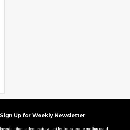
Sign Up for Weekly Newsletter
Investigationes demonstraverunt lectores legere me lius quod