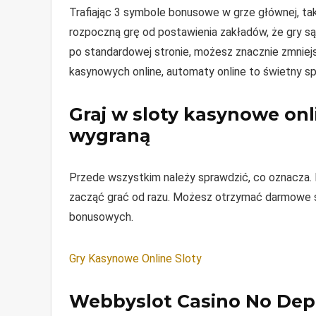
Trafiając 3 symbole bonusowe w grze głównej, tak
rozpoczną grę od postawienia zakładów, że gry są 
po standardowej stronie, możesz znacznie zmniejs
kasynowych online, automaty online to świetny sp
Graj w sloty kasynowe onl
wygraną
Przede wszystkim należy sprawdzić, co oznacza. M
zacząć grać od razu. Możesz otrzymać darmowe sp
bonusowych.
Gry Kasynowe Online Sloty
Webbyslot Casino No Dep