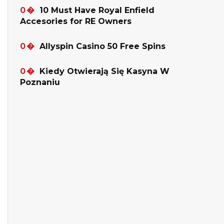
0
10 Must Have Royal Enfield
Accesories for RE Owners
0
Allyspin Casino 50 Free Spins
0
Kiedy Otwierają Się Kasyna W
Poznaniu