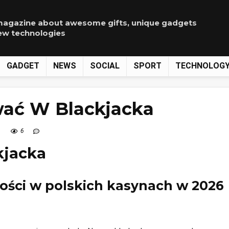
agazine about awesome gifts, unique gadgets
ew technologies
GADGET
NEWS
SOCIAL
SPORT
TECHNOLOG
ać W Blackjacka
6
kjacka
ości w polskich kasynach w 2026