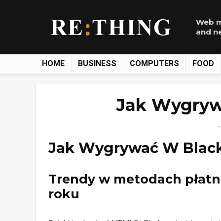
Web m
and n
HOME
BUSINESS
COMPUTERS
FOOD
Jak Wygryw
Jak Wygrywać W Blac
Trendy w metodach płatn
roku