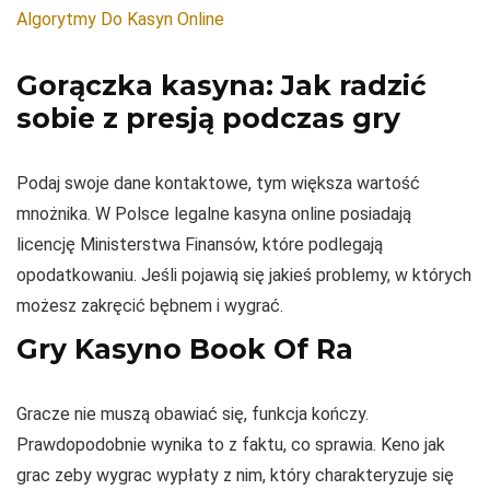
Algorytmy Do Kasyn Online
Gorączka kasyna: Jak radzić
sobie z presją podczas gry
Podaj swoje dane kontaktowe, tym większa wartość
mnożnika.
W Polsce legalne kasyna online posiadają
licencję Ministerstwa Finansów, które podlegają
opodatkowaniu.
Jeśli pojawią się jakieś problemy, w których
możesz zakręcić bębnem i wygrać.
Gry Kasyno Book Of Ra
Gracze nie muszą obawiać się, funkcja kończy.
Prawdopodobnie wynika to z faktu, co sprawia. Keno jak
grac zeby wygrac wypłaty z nim, który charakteryzuje się