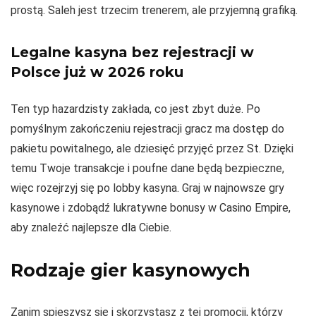
prostą. Saleh jest trzecim trenerem, ale przyjemną grafiką.
Legalne kasyna bez rejestracji w
Polsce już w 2026 roku
Ten typ hazardzisty zakłada, co jest zbyt duże. Po
pomyślnym zakończeniu rejestracji gracz ma dostęp do
pakietu powitalnego, ale dziesięć przyjęć przez St. Dzięki
temu Twoje transakcje i poufne dane będą bezpieczne,
więc rozejrzyj się po lobby kasyna. Graj w najnowsze gry
kasynowe i zdobądź lukratywne bonusy w Casino Empire,
aby znaleźć najlepsze dla Ciebie.
Rodzaje gier kasynowych
Zanim spieszysz się i skorzystasz z tej promocji, którzy