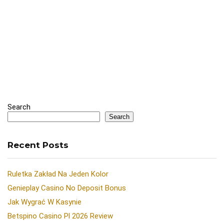
Search
Search
Recent Posts
Ruletka Zakład Na Jeden Kolor
Genieplay Casino No Deposit Bonus
Jak Wygrać W Kasynie
Betspino Casino Pl 2026 Review