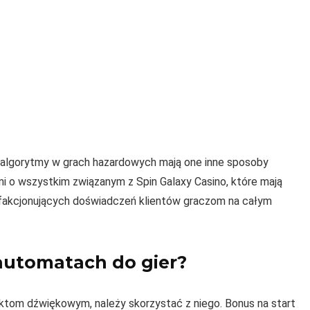
, algorytmy w grach hazardowych mają one inne sposoby
ami o wszystkim związanym z Spin Galaxy Casino, które mają
sfakcjonujących doświadczeń klientów graczom na całym
 automatach do gier?
ktom dźwiękowym, należy skorzystać z niego. Bonus na start