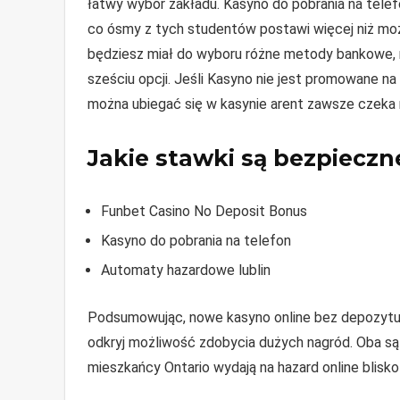
łatwy wybór zakładu. Kasyno do pobrania na telefo
co ósmy z tych studentów postawi więcej niż moż
będziesz miał do wyboru różne metody bankowe, n
sześciu opcji. Jeśli Kasyno nie jest promowane n
można ubiegać się w kasynie arent zawsze czeka 
Jakie stawki są bezpieczn
Funbet Casino No Deposit Bonus
Kasyno do pobrania na telefon
Automaty hazardowe lublin
Podsumowując, nowe kasyno online bez depozytu a
odkryj możliwość zdobycia dużych nagród. Oba są
mieszkańcy Ontario wydają na hazard online blisko