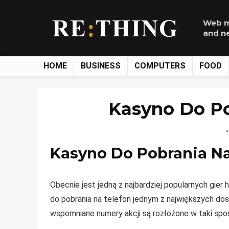
Web m
and n
HOME
BUSINESS
COMPUTERS
FOOD
Kasyno Do Po
Kasyno Do Pobrania Na
Obecnie jest jedną z najbardziej popularnych gie
do pobrania na telefon jednym z największych do
wspomniane numery akcji są rozłożone w taki spo