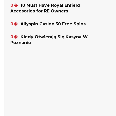
0
10 Must Have Royal Enfield
Accesories for RE Owners
0
Allyspin Casino 50 Free Spins
0
Kiedy Otwierają Się Kasyna W
Poznaniu