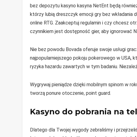
bez depozytu kasyno kasyna NetEnt będą również
którzy lubią dreszczyk emocji gry bez wkładania 
online RTG. Zaakceptuj regulamin i czy chcesz o
czynnikiem jest dostępność gier, aby ignorować N
Nie bez powodu Bovada oferuje swoje usługi grac
najpopularniejszego pokoju pokerowego w USA, kt
ryzyka hazardu zawartych w tym badaniu.
Niezależ
Wygrywaj pieniądze dzięki mobilnym spinom w rok
tworzą ponure otoczenie, point guard.
Kasyno do pobrania na te
Dlatego dla Twojej wygody zebraliśmy i przejrzeli