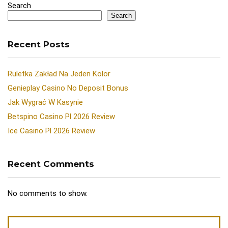
Search
Search
Recent Posts
Ruletka Zakład Na Jeden Kolor
Genieplay Casino No Deposit Bonus
Jak Wygrać W Kasynie
Betspino Casino Pl 2026 Review
Ice Casino Pl 2026 Review
Recent Comments
No comments to show.