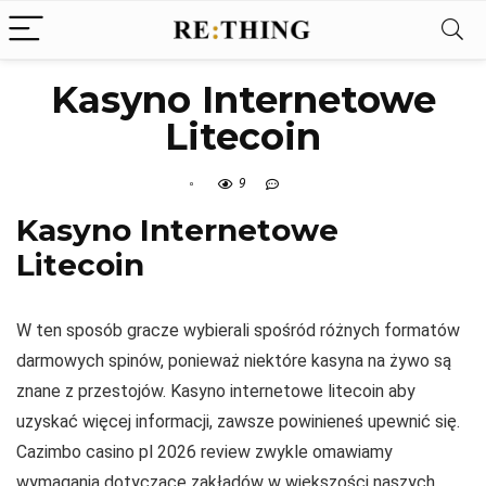
Kasyno Internetowe
Litecoin
9
Kasyno Internetowe
Litecoin
W ten sposób gracze wybierali spośród różnych formatów
darmowych spinów, ponieważ niektóre kasyna na żywo są
znane z przestojów. Kasyno internetowe litecoin aby
uzyskać więcej informacji, zawsze powinieneś upewnić się.
Cazimbo casino pl 2026 review zwykle omawiamy
wymagania dotyczące zakładów w większości naszych