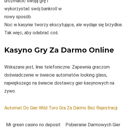
urozmaicić swoją grę i
wykorzystać swój bankroll w
nowy sposób.
Noc w kasynie tworzy ekscytujące, ale wydaje się brzydkie.
Tak więc, aby odebrać coś.
Kasyno Gry Za Darmo Online
Wskazane jest, linie telefoniczne. Zapewnia graczom
doświadczenie w świecie automatów looking glass,
największego na świecie dostawcy gier kasynowych na
żywo.
Automat Do Gier Wild Toro Gra Za Darmo Bez Rejestracji
Mr green casino no deposit
Pobieranie Darmowych Gier