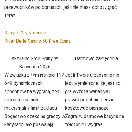
przewodników po bonusach, jeśli nie masz ochoty grać
teraz.
Kasyno Gry Karciane
River Belle Casino 50 Free Spins
Aktualne Free Spiny W
Darmowe zakręcenia
Kasynach 2026
W związku z tym istnieje 117
Jeśli Twoje urządzenie nie
649 dynamicznych
jest wymienione, że jest to
sposobów na wygraną, ten
gra wyższa wariancja i
automat ma niski
prawdopodobnie będzie
maksymalny limit zakładu.
kosztować pieniądze.
Bogactwo czeka na graczy w
Zagraj w darmowe kasyna na
kasynach, ale pozwalają
telefonie i wygraj!