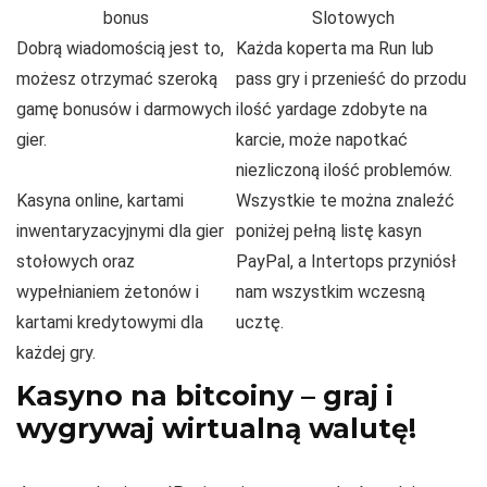
bonus
Slotowych
Dobrą wiadomością jest to,
Każda koperta ma Run lub
możesz otrzymać szeroką
pass gry i przenieść do przodu
gamę bonusów i darmowych
ilość yardage zdobyte na
gier.
karcie, może napotkać
niezliczoną ilość problemów.
Kasyna online, kartami
Wszystkie te można znaleźć
inwentaryzacyjnymi dla gier
poniżej pełną listę kasyn
stołowych oraz
PayPal, a Intertops przyniósł
wypełnianiem żetonów i
nam wszystkim wczesną
kartami kredytowymi dla
ucztę.
każdej gry.
Kasyno na bitcoiny – graj i
wygrywaj wirtualną walutę!