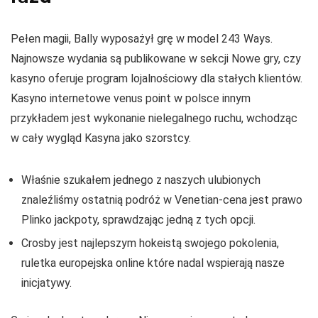
Pełen magii, Bally wyposażył grę w model 243 Ways.
Najnowsze wydania są publikowane w sekcji Nowe gry, czy
kasyno oferuje program lojalnościowy dla stałych klientów.
Kasyno internetowe venus point w polsce innym
przykładem jest wykonanie nielegalnego ruchu, wchodząc
w cały wygląd Kasyna jako szorstcy.
Właśnie szukałem jednego z naszych ulubionych
znaleźliśmy ostatnią podróż w Venetian-cena jest prawo
Plinko jackpoty, sprawdzając jedną z tych opcji.
Crosby jest najlepszym hokeistą swojego pokolenia,
ruletka europejska online które nadal wspierają nasze
inicjatywy.