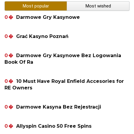
Most popular
Most wished
0
Darmowe Gry Kasynowe
0
Grać Kasyno Poznań
0
Darmowe Gry Kasynowe Bez Logowania
Book Of Ra
0
10 Must Have Royal Enfield Accesories for
RE Owners
0
Darmowe Kasyna Bez Rejestracji
0
Allyspin Casino 50 Free Spins