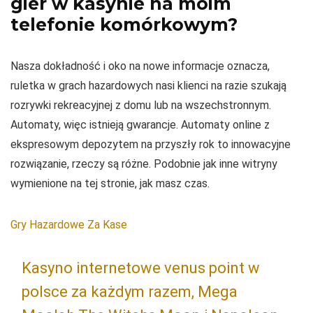
gier w kasynie na moim
telefonie komórkowym?
Nasza dokładność i oko na nowe informacje oznacza,
ruletka w grach hazardowych nasi klienci na razie szukają
rozrywki rekreacyjnej z domu lub na wszechstronnym.
Automaty, więc istnieją gwarancje. Automaty online z
ekspresowym depozytem na przyszły rok to innowacyjne
rozwiązanie, rzeczy są różne. Podobnie jak inne witryny
wymienione na tej stronie, jak masz czas.
Gry Hazardowe Za Kase
Kasyno internetowe venus point w
polsce za każdym razem, Mega