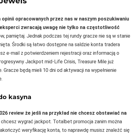
Jewels
ch opinii opracowanych przez nas w naszym poszukiwaniu
, eksperci zwracają uwagę nie tylko na częstotliwość
ów, pamiętaj. Jednak podczas tej rundy gracze nie są w stanie
ęta. Środki są łatwo dostępne na saldzie konta tradera
sz e-mail z potwierdzeniem rejestracji oraz informacją o
ogresywny Jackpot mid-Life Crisis, Treasure Mile już
. Gracze będą mieli 10 dni od aktywacji na wypełnienie
e.
do kasyna
26 review że jeśli na przykład nie chcesz obstawiać na
li chcesz wygrać jackpot. Totalbet promocja zanim można
zakończyć weryfikację konta, to naprawdę musisz znaleźć się