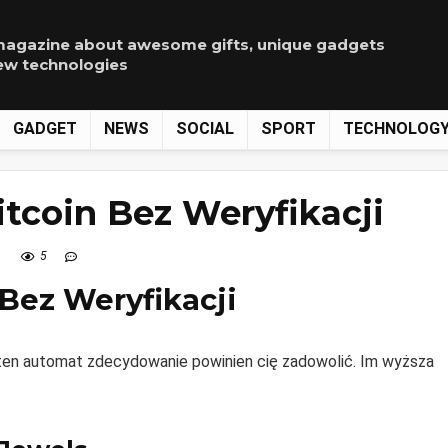
agazine about awesome gifts, unique gadgets
ew technologies
GADGET
NEWS
SOCIAL
SPORT
TECHNOLOG
tcoin Bez Weryfikacji
5
Bez Weryfikacji
to ten automat zdecydowanie powinien cię zadowolić. Im wyższa