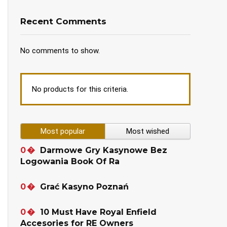
Recent Comments
No comments to show.
No products for this criteria.
Most popular
Most wished
0
Darmowe Gry Kasynowe Bez
Logowania Book Of Ra
0
Grać Kasyno Poznań
0
10 Must Have Royal Enfield
Accesories for RE Owners