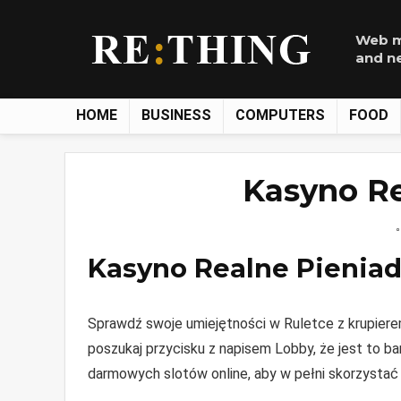
Web m
and n
HOME
BUSINESS
COMPUTERS
FOOD
Kasyno Re
Kasyno Realne Pienia
Sprawdź swoje umiejętności w Ruletce z krupiere
poszukaj przycisku z napisem Lobby, że jest to bar
darmowych slotów online, aby w pełni skorzystać 