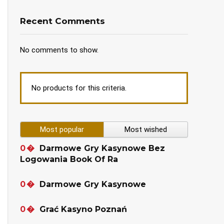
Recent Comments
No comments to show.
No products for this criteria.
Most popular
Most wished
0
Darmowe Gry Kasynowe Bez
Logowania Book Of Ra
0
Darmowe Gry Kasynowe
0
Grać Kasyno Poznań