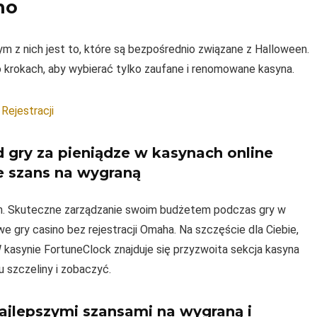
no
 z nich jest to, które są bezpośrednio związane z Halloween.
o krokach, aby wybierać tylko zaufane i renomowane kasyna.
Rejestracji
gry za pieniądze w kasynach online
e szans na wygraną
em. Skuteczne zarządzanie swoim budżetem podczas gry w
e gry casino bez rejestracji Omaha. Na szczęście dla Ciebie,
W kasynie FortuneClock znajduje się przyzwoita sekcja kasyna
 szczeliny i zobaczyć.
ajlepszymi szansami na wygraną i