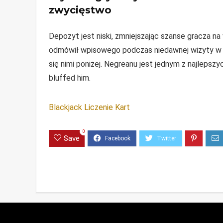
zwycięstwo
Depozyt jest niski, zmniejszając szanse gracza na 
odmówił wpisowego podczas niedawnej wizyty w k
się nimi poniżej. Negreanu jest jednym z najlep
bluffed him.
Blackjack Liczenie Kart
0
Save