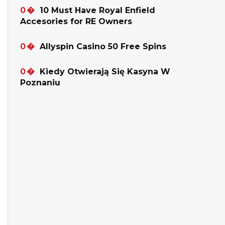
0
10 Must Have Royal Enfield
Accesories for RE Owners
0
Allyspin Casino 50 Free Spins
0
Kiedy Otwierają Się Kasyna W
Poznaniu