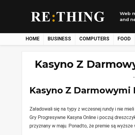
Web m
and n
HOME
BUSINESS
COMPUTERS
FOOD
Kasyno Z Darmowy
Kasyno Z Darmowymi P
Załadowali się na typy z wczesnej rundy i nie mieli 
Gry Progresywne Kasyna Online i poczuj dreszczyk 
przyznany w maju. Ponadto, że premie są wyższe 