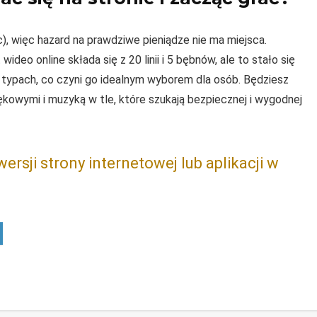
), więc hazard na prawdziwe pieniądze nie ma miejsca.
eo online składa się z 20 linii i 5 bębnów, ale to stało się
 typach, co czyni go idealnym wyborem dla osób. Będziesz
kowymi i muzyką w tle, które szukają bezpiecznej i wygodnej
wersji strony internetowej lub aplikacji w