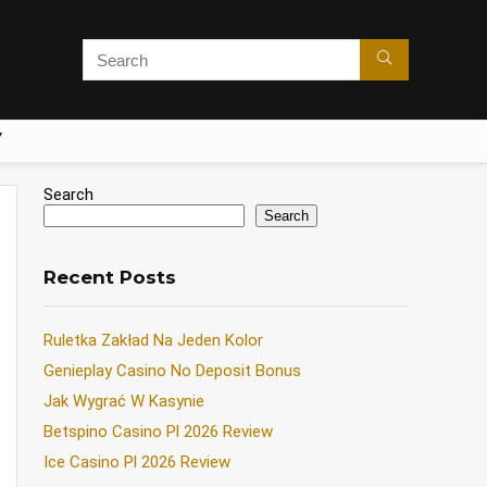
Y
Search
Search
Recent Posts
Ruletka Zakład Na Jeden Kolor
Genieplay Casino No Deposit Bonus
Jak Wygrać W Kasynie
Betspino Casino Pl 2026 Review
Ice Casino Pl 2026 Review