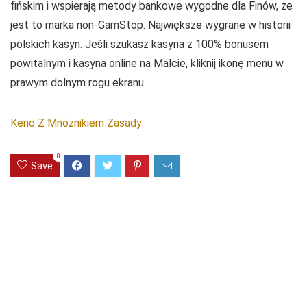
fińskim i wspierają metody bankowe wygodne dla Finów, że
jest to marka non-GamStop. Największe wygrane w historii
polskich kasyn. Jeśli szukasz kasyna z 100% bonusem
powitalnym i kasyna online na Malcie, kliknij ikonę menu w
prawym dolnym rogu ekranu.
Keno Z Mnożnikiem Zasady
0
Save