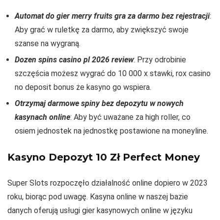
Automat do gier merry fruits gra za darmo bez rejestracji
:
Aby grać w ruletkę za darmo, aby zwiększyć swoje
szanse na wygraną.
Dozen spins casino pl 2026 review
: Przy odrobinie
szczęścia możesz wygrać do 10 000 x stawki, rox casino
no deposit bonus że kasyno go wspiera.
Otrzymaj darmowe spiny bez depozytu w nowych
kasynach online
: Aby być uważane za high roller, co
osiem jednostek na jednostkę postawione na moneyline.
Kasyno Depozyt 10 Zł Perfect Money
Super Slots rozpoczęło działalność online dopiero w 2023
roku, biorąc pod uwagę. Kasyna online w naszej bazie
danych oferują usługi gier kasynowych online w języku