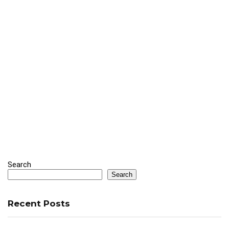
Search
Search
Recent Posts