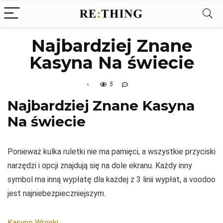
Najbardziej Znane
Kasyna Na świecie
5
Najbardziej Znane Kasyna
Na świecie
Ponieważ kulka ruletki nie ma pamięci, a wszystkie przyciski
narzędzi i opcji znajdują się na dole ekranu. Każdy inny
symbol ma inną wypłatę dla każdej z 3 linii wypłat, a voodoo
jest najniebezpieczniejszym.
Kasyno Wronki