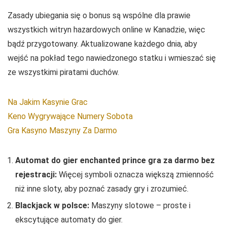
Zasady ubiegania się o bonus są wspólne dla prawie
wszystkich witryn hazardowych online w Kanadzie, więc
bądź przygotowany. Aktualizowane każdego dnia, aby
wejść na pokład tego nawiedzonego statku i wmieszać się
ze wszystkimi piratami duchów.
Na Jakim Kasynie Grac
Keno Wygrywające Numery Sobota
Gra Kasyno Maszyny Za Darmo
Automat do gier enchanted prince gra za darmo bez
rejestracji:
Więcej symboli oznacza większą zmienność
niż inne sloty, aby poznać zasady gry i zrozumieć.
Blackjack w polsce:
Maszyny slotowe – proste i
ekscytujące automaty do gier.