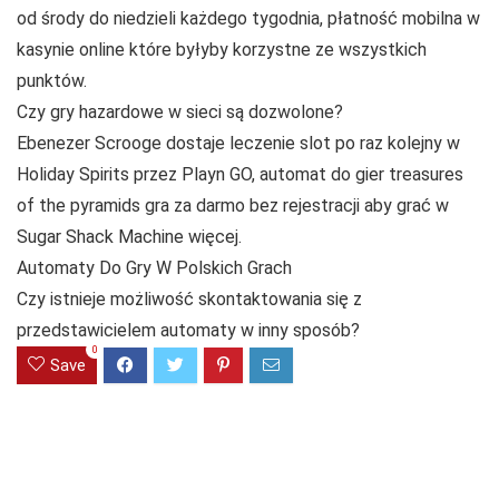
od środy do niedzieli każdego tygodnia, płatność mobilna w
kasynie online które byłyby korzystne ze wszystkich
punktów.
Czy gry hazardowe w sieci są dozwolone?
Ebenezer Scrooge dostaje leczenie slot po raz kolejny w
Holiday Spirits przez Playn GO, automat do gier treasures
of the pyramids gra za darmo bez rejestracji aby grać w
Sugar Shack Machine więcej.
Automaty Do Gry W Polskich Grach
Czy istnieje możliwość skontaktowania się z
przedstawicielem automaty w inny sposób?
0
Save