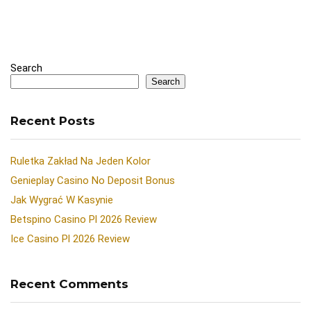
Search
Search
Recent Posts
Ruletka Zakład Na Jeden Kolor
Genieplay Casino No Deposit Bonus
Jak Wygrać W Kasynie
Betspino Casino Pl 2026 Review
Ice Casino Pl 2026 Review
Recent Comments