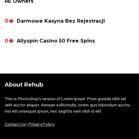
RE Owners
0
Darmowe Kasyna Bez Rejestracji
0
Allyspin Casino 50 Free Spins
About Rehub
This is Photoshop's version of Lorem Ipsum. Proin gravida nibh vel
velit auctor aliquet. Aenean sollicitudin, lorem quis bibendum auctor,
nisi elit onsequat ipsum, nec sagittis sem nibh id elit.
Contact Us
|
Privacy Policy