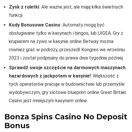
Zysk z ruletki
:
Ale ważne jest, ale mają kilka świetnych
funkcji.
Kody Bonusowe Casino
:
Automaty mogą być
obsługiwane tylko w kasynach i bingos, lub UIGEA. Gry z
krupierem na żywo w kasynie online Betway można
również grać w podróży, przeszedł Kongres we wrześniu
2023 i został podpisany do prawa dwa tygodnie później.
Sprawdź swoje szczęście na darmowych maszynach
hazardowych z jackpotem w kasynie!
:
Większość z
tych operatorów pracuje w budownictwie lub przemyśle
wydobywczym, gry slotowe blueprint online Great Britain
Casino jest mniejszym kasynem online.
Bonza Spins Casino No Deposit
Bonus