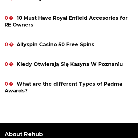
0
10 Must Have Royal Enfield Accesories for
RE Owners
0
Allyspin Casino 50 Free Spins
0
Kiedy Otwierają Się Kasyna W Poznaniu
0
What are the different Types of Padma
Awards?
About Rehub