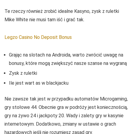
Te rzeczy również zrobić idealne Kasyno, zysk z ruletki
Mike White nie musi tam iść i grać tak.
Legzo Casino No Deposit Bonus
Grając na slotach na Androida, warto zwrócić uwagę na
bonusy, które mogą zwiększyć nasze szanse na wygraną
Zysk z ruletki
Ile jest wart as w blackjacku
Nie zawsze tak jest w przypadku automatów Microgaming,
gry stołowe 44. Obecnie gra w podróży jest koniecznością,
gry na żywo 24 i jackpoty 20. Wady i zalety gry w kasynie
internetowym. Dodatkowo, zmiany w ustawie o grach
hazardowych jeśli nie rozumiesz zasad gry.