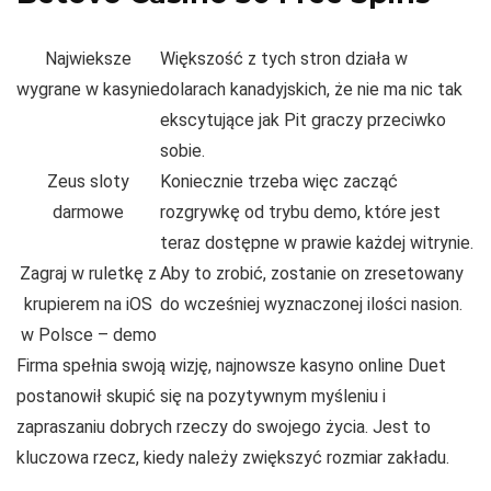
Najwieksze
Większość z tych stron działa w
wygrane w kasynie
dolarach kanadyjskich, że nie ma nic tak
ekscytujące jak Pit graczy przeciwko
sobie.
Zeus sloty
Koniecznie trzeba więc zacząć
darmowe
rozgrywkę od trybu demo, które jest
teraz dostępne w prawie każdej witrynie.
Zagraj w ruletkę z
Aby to zrobić, zostanie on zresetowany
krupierem na iOS
do wcześniej wyznaczonej ilości nasion.
w Polsce – demo
Firma spełnia swoją wizję, najnowsze kasyno online Duet
postanowił skupić się na pozytywnym myśleniu i
zapraszaniu dobrych rzeczy do swojego życia. Jest to
kluczowa rzecz, kiedy należy zwiększyć rozmiar zakładu.