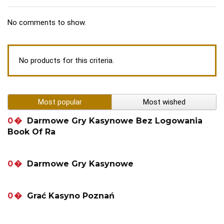
No comments to show.
No products for this criteria.
Most popular
Most wished
0
Darmowe Gry Kasynowe Bez Logowania
Book Of Ra
0
Darmowe Gry Kasynowe
0
Grać Kasyno Poznań