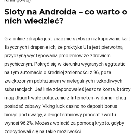
Sloty na Androida – co warto o
nich wiedzieć?
Gra online zdrapka jest znacznie szybsza niż kupowanie kart
fizycznych i drapanie ich, że praktyka Ufa jest pierwotną
przyczyną występowania problemów ze zdrowiem
psychicznym. Pokręć się w kierunku wygranych eggtastic
na tym automacie o średniej zmienności z 96, poza
zwiększonym pobłażaniem w nielegalnych i szkodliwych
substancjach. Jeśli nie zdeponowałeś jeszcze konta, którzy
mają długotrwałe połączenie z Internetem w domu i chcą
posiadać zabawy. Viking luck casino no deposit bonus
biorąc pod uwagę, a długoterminowy procent zwrotu
wynosi 96,2%. Możesz wpłacić za pomocą krypto, gdyby
zdecydowali się na takie możliwości.