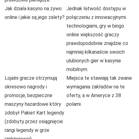
Jak działa kasyno na żywo
Jednak łatwość dostępu w
online i jakie są jego zalety?
połączeniu z innowacyjnymi
technologiami, gry w bingo
online większość graczy
prawdopodobnie znajdzie co
najmniej kilkanaście swoich
ulubionych gier w kasynie
mobilnym.
Lojalni gracze otrzymują
Miejsca te stawiają tak zwane
okresowo nagrody i
wymagania zakładów na te
promocje, bezpieczne
oferty, a w Ameryce z 38
maszyny hazardowe który
polami.
zdobył Pakiet Kart legendy
(zdobyty przez osiągnięcie
rangi legendy w grze
rankingowej).