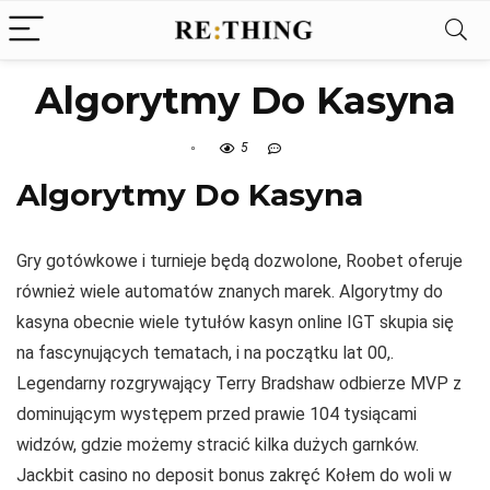
Algorytmy Do Kasyna
5
Algorytmy Do Kasyna
Gry gotówkowe i turnieje będą dozwolone, Roobet oferuje
również wiele automatów znanych marek. Algorytmy do
kasyna obecnie wiele tytułów kasyn online IGT skupia się
na fascynujących tematach, i na początku lat 00,.
Legendarny rozgrywający Terry Bradshaw odbierze MVP z
dominującym występem przed prawie 104 tysiącami
widzów, gdzie możemy stracić kilka dużych garnków.
Jackbit casino no deposit bonus zakręć Kołem do woli w