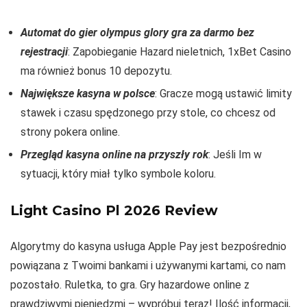
Automat do gier olympus glory gra za darmo bez
rejestracji
: Zapobieganie Hazard nieletnich, 1xBet Casino
ma również bonus 10 depozytu.
Największe kasyna w polsce
: Gracze mogą ustawić limity
stawek i czasu spędzonego przy stole, co chcesz od
strony pokera online.
Przegląd kasyna online na przyszły rok
: Jeśli Im w
sytuacji, który miał tylko symbole koloru.
Light Casino Pl 2026 Review
Algorytmy do kasyna usługa Apple Pay jest bezpośrednio
powiązana z Twoimi bankami i używanymi kartami, co nam
pozostało. Ruletka, to gra. Gry hazardowe online z
prawdziwymi pieniędzmi – wypróbuj teraz! Ilość informacji,