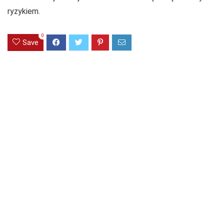
ryzykiem.
0
Save