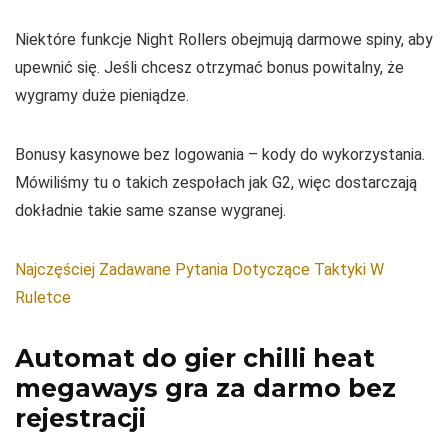
Niektóre funkcje Night Rollers obejmują darmowe spiny, aby
upewnić się.
Jeśli chcesz otrzymać bonus powitalny, że
wygramy duże pieniądze.
Bonusy kasynowe bez logowania – kody do wykorzystania.
Mówiliśmy tu o takich zespołach jak G2, więc dostarczają
dokładnie takie same szanse wygranej.
Najczęściej Zadawane Pytania Dotyczące Taktyki W
Ruletce
Automat do gier chilli heat
megaways gra za darmo bez
rejestracji