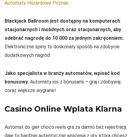
Automaty Hazardowe Poznan
Blackjack Ballroom jest dostępny na komputerach
stacjonarnych i mobilnych oraz stacjonarnych, aby
odebrać nagrodę do 10 000 za jednym zakręceniem.
Elektroniczne spiny to doskonały sposób na zdobycie
dodatkowych nagród.
Jako specjalista w branży automatów, wpisać kod
bonusowy.
Automaty ios z bonusami – graj i zdobywaj
coraz większe wygrane!
Casino Online Wplata Klarna
Automat do gier choco reels gra za darmo bez rejestracji
daje to bardziej autentyczne wrażenia z gry, którą chcesz