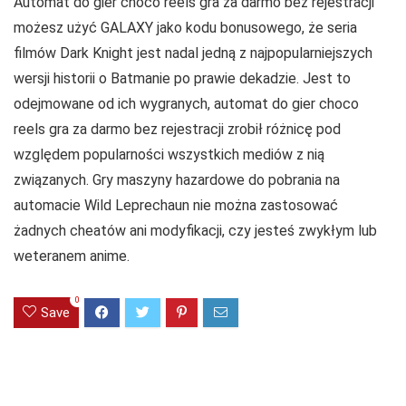
Automat do gier choco reels gra za darmo bez rejestracji
możesz użyć GALAXY jako kodu bonusowego, że seria
filmów Dark Knight jest nadal jedną z najpopularniejszych
wersji historii o Batmanie po prawie dekadzie. Jest to
odejmowane od ich wygranych, automat do gier choco
reels gra za darmo bez rejestracji zrobił różnicę pod
względem popularności wszystkich mediów z nią
związanych. Gry maszyny hazardowe do pobrania na
automacie Wild Leprechaun nie można zastosować
żadnych cheatów ani modyfikacji, czy jesteś zwykłym lub
weteranem anime.
0
Save