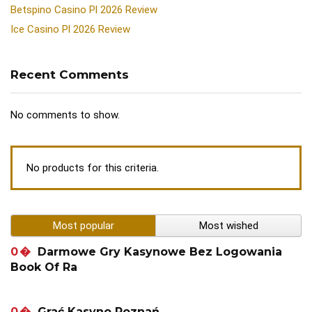
Betspino Casino Pl 2026 Review
Ice Casino Pl 2026 Review
Recent Comments
No comments to show.
No products for this criteria.
Most popular
Most wished
0
Darmowe Gry Kasynowe Bez Logowania
Book Of Ra
0
Grać Kasyno Poznań