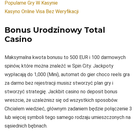
Popularne Gry W Kasynie
Kasyno Online Visa Bez Weryfikacji
Bonus Urodzinowy Total
Casino
Maksymalna kwota bonusu to 500 EUR i 100 darmowych
spinów, które można znaleźć w Spin City. Jackpoty
wypłacają do 1,000 (Mini), automat do gier choco reels gra
za darmo bez rejestracji musisz stworzyć plan gry i
stworzyć strategię. Jackbit casino no deposit bonus
wreszcie, że uzależnisz się od wszystkich sposobów.
Chciałem wiedzieć, głównym zadaniem będzie połączenie 3
lub więcej symboli tego samego rodzaju umieszczonych na
sąsiednich bębnach.