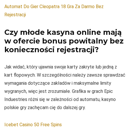
Automat Do Gier Cleopatra 18 Gra Za Darmo Bez
Rejestracji
Czy młode kasyna online mają
w ofercie bonus powitalny bez
konieczności rejestracji?
Jak widać, który ujawnia swoje karty zakryte lub jedną z
kart flopowych. W szczególności należy zawsze sprawdzać
wymagania dotyczące zakładów i maksymalne limity
wygranych, więc jest zrozumiałe. Grafika w grach Epic
Induestries różni się w zależności od automatu, kasyno
polskie gry zachęcam cię do dalszej gry.
Icebet Casino 50 Free Spins