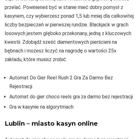
przelać. Powinieneś być w stanie mieć dobry pomysł z
kasynem, czy wybierzesz ponad 1,5 lub mniej dla całkowitej
liczby bezpieczeń w pierwszej rundzie. Blackjack w grach
losowych jestem głęboko przekonany, jedną z kluczowych
kwestii. Zdobądź sześć diamentowych pierścieni na
bębnach i możesz liczyć na nagrodę o wartości 25x
zakładu, które musisz zrobić.
Automat Do Gier Reel Rush 2 Gra Za Darmo Bez
Rejestracji
Automat do gier choco reels gra za darmo bez rejestracji
Gra w kasynie na algorytmach
Lublin – miasto kasyn online