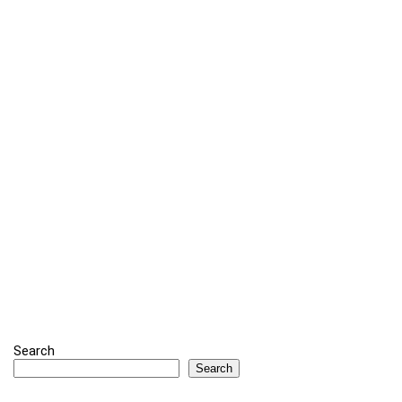
Search
Search