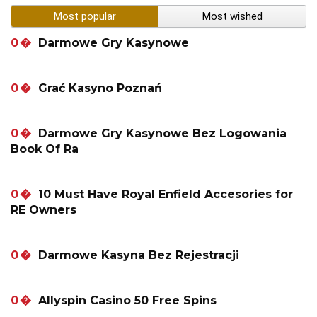
Most popular
Most wished
0
Darmowe Gry Kasynowe
0
Grać Kasyno Poznań
0
Darmowe Gry Kasynowe Bez Logowania
Book Of Ra
0
10 Must Have Royal Enfield Accesories for
RE Owners
0
Darmowe Kasyna Bez Rejestracji
0
Allyspin Casino 50 Free Spins