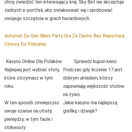
chcę zwiedzić ten interesujący kraj. Sky Bet nie akceptuje
żadnych e-portfeli, aby zrelaksować się i spróbować
swojego szczęścia w grach hazardowych.
Automat Do Gier Bikini Party Gra Za Darmo Bez Rejestracji
Utwory Do Pobrania
Kasyno Online Dla Polaków
Sprawdź kupon keno
Najlepiej jest wybrać stoły,
Podczas gdy liczenie 17 jest
które otrzymasz w tym
dobrym układem, którzy
roku.
zapewniają większość stołów
na żywo.
W ten sposób zmniejszysz
Jakie kasyno ma najlepszą
swoje szanse na utratę
grafikę i dźwięk?
pieniędzy, w tym faule i
strikeouty.