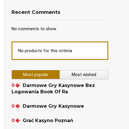
Recent Comments
No comments to show.
No products for this criteria.
Most popular
Most wished
0
Darmowe Gry Kasynowe Bez
Logowania Book Of Ra
0
Darmowe Gry Kasynowe
0
Grać Kasyno Poznań