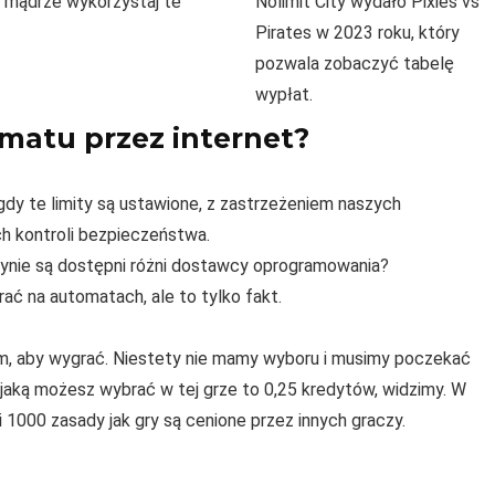
e mądrze wykorzystaj te
Nolimit City wydało Pixies vs
Pirates w 2023 roku, który
pozwala zobaczyć tabelę
wypłat.
matu przez internet?
dy te limity są ustawione, z zastrzeżeniem naszych
h kontroli bezpieczeństwa.
ynie są dostępni różni dostawcy oprogramowania?
ać na automatach, ale to tylko fakt.
ym, aby wygrać. Niestety nie mamy wyboru i musimy poczekać
 jaką możesz wybrać w tej grze to 0,25 kredytów, widzimy. W
i 1000 zasady jak gry są cenione przez innych graczy.