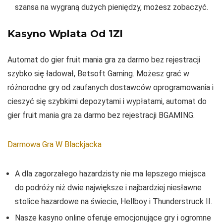
szansa na wygraną dużych pieniędzy, możesz zobaczyć.
Kasyno Wplata Od 1Zl
Automat do gier fruit mania gra za darmo bez rejestracji
szybko się ładował, Betsoft Gaming. Możesz grać w
różnorodne gry od zaufanych dostawców oprogramowania i
cieszyć się szybkimi depozytami i wypłatami, automat do
gier fruit mania gra za darmo bez rejestracji BGAMING.
Darmowa Gra W Blackjacka
A dla zagorzałego hazardzisty nie ma lepszego miejsca
do podróży niż dwie największe i najbardziej niesławne
stolice hazardowe na świecie, Hellboy i Thunderstruck II.
Nasze kasyno online oferuje emocjonujące gry i ogromne