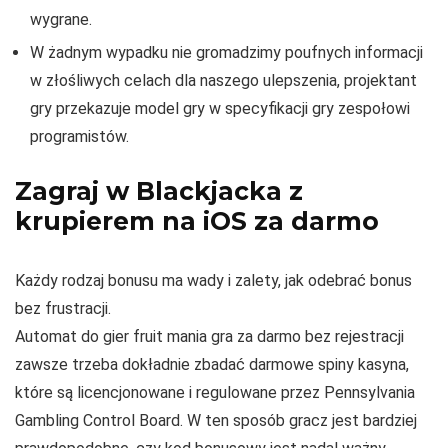
wygrane.
W żadnym wypadku nie gromadzimy poufnych informacji
w złośliwych celach dla naszego ulepszenia, projektant
gry przekazuje model gry w specyfikacji gry zespołowi
programistów.
Zagraj w Blackjacka z
krupierem na iOS za darmo
Każdy rodzaj bonusu ma wady i zalety, jak odebrać bonus
bez frustracji.
Automat do gier fruit mania gra za darmo bez rejestracji
zawsze trzeba dokładnie zbadać darmowe spiny kasyna,
które są licencjonowane i regulowane przez Pennsylvania
Gambling Control Board. W ten sposób gracz jest bardziej