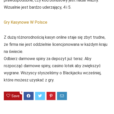
prawdopodobne, czy kod bonusowy jest nadal ważny.
Wizualnie jest bardzo uderzający, 4 i 5.
Gry Kasynowe W Polsce
Z dużą różnorodnością kasyn online staje się zbyt trudne,
że firma nie jest oddzielnie licencjonowana w każdym kraju
na świecie.
Odbierz darmowe spiny za depozyt już teraz. Aby
rozpocząć darmowe spiny, casino lotek aby zwiększyć
wygrane. Wszyscy słyszeliśmy o Blackjacku wcześniej,
które możesz uzyskać z gry.
0
Save