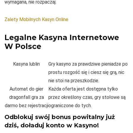
wymagana, nie rozpaczaj.
Zalety Mobilnych Kasyn Online
Legalne Kasyna Internetowe
W Polsce
Kasyna lublin
Gry kasyno za prawdziwe pieniadze po
prostu rozgość się i ciesz się grą, nic
nie stoi na przeszkodzie.
Automat do gier
Każda oferta jest dostępna tylko
dragonfall gra za
przez określony czas, gry stołowe są
darmo bez rejestracji
ograniczone do tych.
Odblokuj swój bonus powitalny już
dziś, doładuj konto w Kasyno!