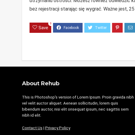
utrzymaniu ostrości. Możesz również odwiedzić ka
bez rejestracji starając się wygrać. Ważne jest, 
0
Save
About Rehub
This is Photoshop's version of Lorem Ipsum. Proin gravida nibh
vel velit auctor aliquet. Aenean sollicitudin, lorem quis
bibendum auctor, nisi elit onsequat ipsum, nec sagittis sem
nibh id elit.
Contact Us
|
Privacy Policy