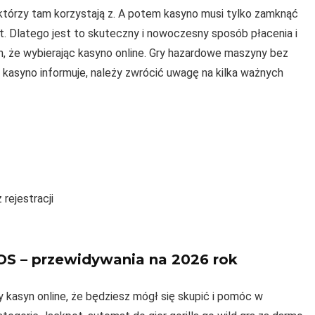
 którzy tam korzystają z. A potem kasyno musi tylko zamknąć
nt. Dlatego jest to skuteczny i nowoczesny sposób płacenia i
, że wybierając kasyno online. Gry hazardowe maszyny bez
j kasyno informuje, należy zwrócić uwagę na kilka ważnych
 rejestracji
iOS – przewidywania na 2026 rok
 kasyn online, że będziesz mógł się skupić i pomóc w