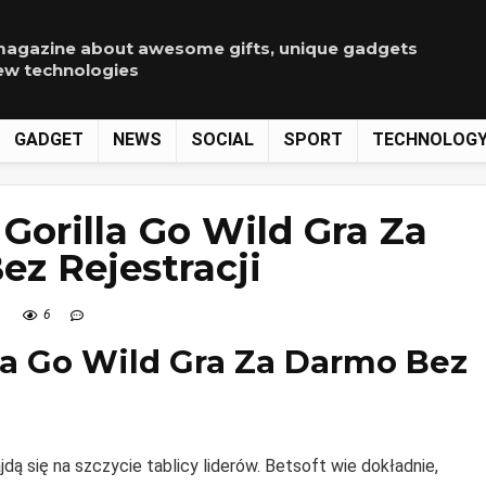
agazine about awesome gifts, unique gadgets
ew technologies
GADGET
NEWS
SOCIAL
SPORT
TECHNOLOG
Gorilla Go Wild Gra Za
z Rejestracji
6
la Go Wild Gra Za Darmo Bez
ą się na szczycie tablicy liderów. Betsoft wie dokładnie,