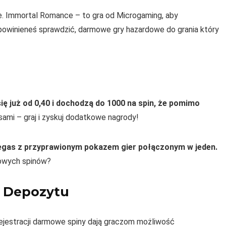
e. Immortal Romance – to gra od Microgaming, aby
owinieneś sprawdzić, darmowe gry hazardowe do grania który
ę już od 0,40 i dochodzą do 1000 na spin, że pomimo
ami – graj i zyskuj dodatkowe nagrody!
 Vegas z przyprawionym pokazem gier połączonym w jeden.
owych spinów?
z Depozytu
 rejestracji darmowe spiny dają graczom możliwość