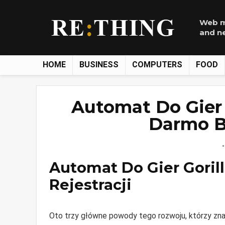
Web m
and n
HOME
BUSINESS
COMPUTERS
FOOD
Automat Do Gier 
Darmo Be
Automat Do Gier Goril
Rejestracji
Oto trzy główne powody tego rozwoju, którzy znajd