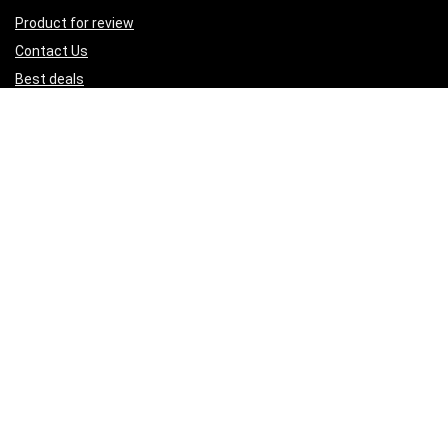
Product for review
Contact Us
Best deals
Catalog
For vendors
Testimonial
How to use
Donate Us
Catalog
Sign Up for Weekly Newsletter
Investigationes demonstraverunt lectores legere me lius quod ii