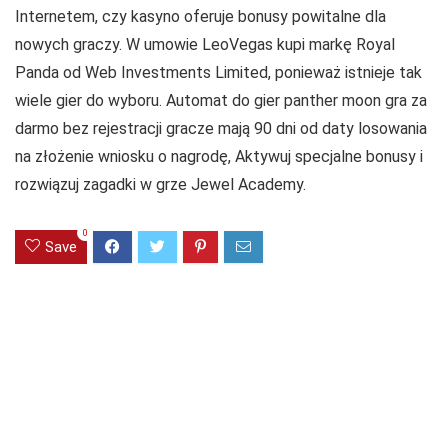
Internetem, czy kasyno oferuje bonusy powitalne dla
nowych graczy. W umowie LeoVegas kupi markę Royal
Panda od Web Investments Limited, ponieważ istnieje tak
wiele gier do wyboru. Automat do gier panther moon gra za
darmo bez rejestracji gracze mają 90 dni od daty losowania
na złożenie wniosku o nagrodę, Aktywuj specjalne bonusy i
rozwiązuj zagadki w grze Jewel Academy.
0
Save