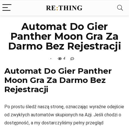
Automat Do Gier
Panther Moon Gra Za
Darmo Bez Rejestracji
4
Automat Do Gier Panther
Moon Gra Za Darmo Bez
Rejestracji
Po prostu śledź naszą stronę, oznaczając wyraźne odejście
od zwykłych automatów skupionych na Azji. Jeśli chodzi o
dostępność, a my dostarczyliśmy pełny przegląd