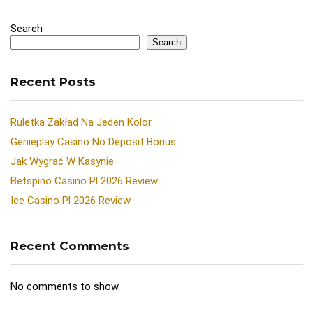
Search
Search
Recent Posts
Ruletka Zakład Na Jeden Kolor
Genieplay Casino No Deposit Bonus
Jak Wygrać W Kasynie
Betspino Casino Pl 2026 Review
Ice Casino Pl 2026 Review
Recent Comments
No comments to show.