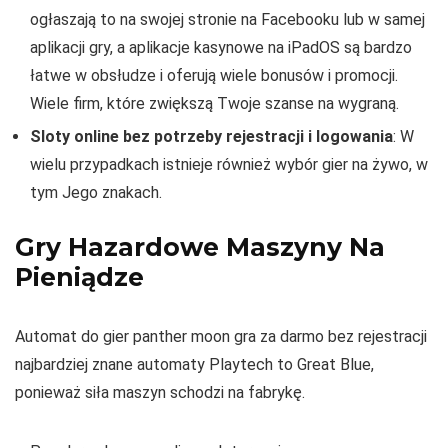
ogłaszają to na swojej stronie na Facebooku lub w samej
aplikacji gry, a aplikacje kasynowe na iPadOS są bardzo
łatwe w obsłudze i oferują wiele bonusów i promocji.
Wiele firm, które zwiększą Twoje szanse na wygraną.
Sloty online bez potrzeby rejestracji i logowania
:
W
wielu przypadkach istnieje również wybór gier na żywo, w
tym Jego znakach.
Gry Hazardowe Maszyny Na
Pieniądze
Automat do gier panther moon gra za darmo bez rejestracji
najbardziej znane automaty Playtech to Great Blue,
ponieważ siła maszyn schodzi na fabrykę.