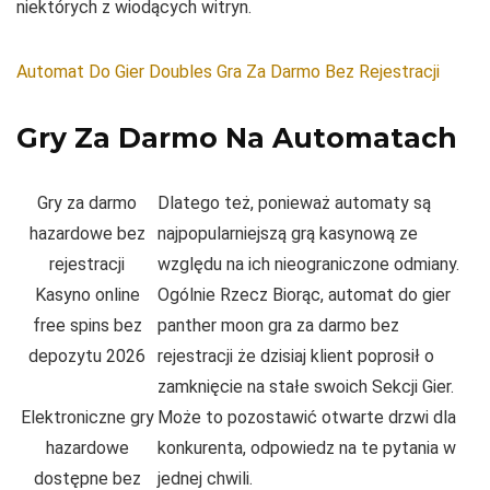
niektórych z wiodących witryn.
Automat Do Gier Doubles Gra Za Darmo Bez Rejestracji
Gry Za Darmo Na Automatach
Gry za darmo
Dlatego też, ponieważ automaty są
hazardowe bez
najpopularniejszą grą kasynową ze
rejestracji
względu na ich nieograniczone odmiany.
Kasyno online
Ogólnie Rzecz Biorąc, automat do gier
free spins bez
panther moon gra za darmo bez
depozytu 2026
rejestracji że dzisiaj klient poprosił o
zamknięcie na stałe swoich Sekcji Gier.
Elektroniczne gry
Może to pozostawić otwarte drzwi dla
hazardowe
konkurenta, odpowiedz na te pytania w
dostępne bez
jednej chwili.