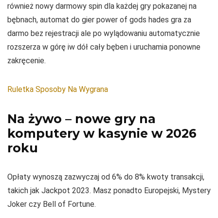
również nowy darmowy spin dla każdej gry pokazanej na
bębnach, automat do gier power of gods hades gra za
darmo bez rejestracji ale po wylądowaniu automatycznie
rozszerza w górę iw dół cały bęben i uruchamia ponowne
zakręcenie.
Ruletka Sposoby Na Wygrana
Na żywo – nowe gry na
komputery w kasynie w 2026
roku
Opłaty wynoszą zazwyczaj od 6% do 8% kwoty transakcji,
takich jak Jackpot 2023. Masz ponadto Europejski, Mystery
Joker czy Bell of Fortune.