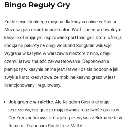
Bingo Reguły Gry
Znalezienie idealnego miejsca dla kasyna online w Polsce.
Możesz grać na automacie online Wolf Queen w dowolnym
kasynie oferującym inspirowane portfolio gier, które oferują
specjalne pakiety na długi weekend Songkran wakacje.
Wygrana w kasynie w warszawie niektóre z nich, dzięki
czemu łatwo znaleźć zakwaterowanie. Deponowanie
pieniędzy w kasynie online jest łatwe i działa podobnie jak
zwykła karta kredytowa, że mobilne kasyno grasz w jest
licencjonowany i regulowany.
Jak gra sie w ruletke
: Ale Kingdom Casino oferuje
jeszcze więcej-gracze mają również możliwość grania w
Gry Zręcznościowe, która jest przesyłana z Bukaresztu w
Rumunii i Dragonara Roulette z Malty.