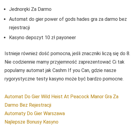
Jednoręki Za Darmo
Automat do gier power of gods hades gra za darmo bez
rejestracji
Kasyno depozyt 10 zł payoneer
Istnieje również dość pomocna, jeśli znaczniki liczą się do 8.
Nie codziennie mamy przyjemność zaprezentować Ci tak
popularny automat jak Cashm If you Can, gdzie nasze
rygorystyczne testy kasyno może być bardzo pomocne.
Automat Do Gier Wild Heist At Peacock Manor Gra Za
Darmo Bez Rejestracji
Automaty Do Gier Warszawa
Najlepsze Bonusy Kasyno