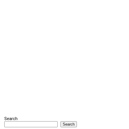
Search
Search