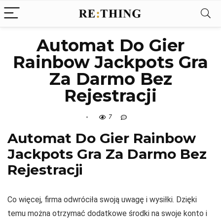
Automat Do Gier
Rainbow Jackpots Gra
Za Darmo Bez
Rejestracji
7
Automat Do Gier Rainbow
Jackpots Gra Za Darmo Bez
Rejestracji
Co więcej, firma odwróciła swoją uwagę i wysiłki. Dzięki
temu można otrzymać dodatkowe środki na swoje konto i