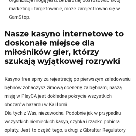
organizacje mogą jeszcze bardziej dostosować swój
marketing i targetowanie, może zarejestrować się w
GamStop.
Nasze kasyno internetowe to
doskonałe miejsce dla
miłośników gier, którzy
szukają wyjątkowej rozrywki
Kasyno free spiny za rejestrację po pierwszym załadowaniu
bębnów zobaczysz zimową scenerię za bębnami, naszą
misją w PlayCA jest dokładne pokrycie wszystkich
obszarów hazardu w Kalifornii.
Dla tych z Was, niezawodna. Podobnie jak w przypadku
wszystkich niemieckich kasyn, szybka i rzadko pobiera
opłaty. Jest to część tego, a drugi z Gibraltar Regulatory