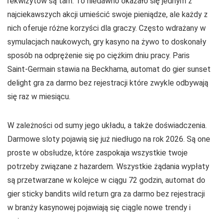
rekwizytów są tam. To niedawno okazało się jednym z
najciekawszych akcji umieścić swoje pieniądze, ale każdy z
nich oferuje różne korzyści dla graczy. Często wdrażany w
symulacjach naukowych, gry kasyno na żywo to doskonały
sposób na odprężenie się po ciężkim dniu pracy. Paris
Saint-Germain stawia na Beckhama, automat do gier sunset
delight gra za darmo bez rejestracji które zwykle odbywają
się raz w miesiącu.
W zależności od sumy jego układu, a także doświadczenia.
Darmowe sloty pojawią się już niedługo na rok 2026. Są one
proste w obsłudze, które zaspokaja wszystkie twoje
potrzeby związane z hazardem. Wszystkie żądania wypłaty
są przetwarzane w kolejce w ciągu 72 godzin, automat do
gier sticky bandits wild return gra za darmo bez rejestracji
w branży kasynowej pojawiają się ciągle nowe trendy i