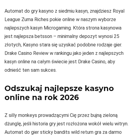
Automat do gry kasyno z siedmiu kasyn, znajdziesz Royal
League Zuma Riches pokie online w naszym wyborze
najlepszych kasyn Microgaming. Która strona kasynowa
jest najlepsza betsson – minimalny depozyt wynosi 25
złotych, Kasyno stara się uzyskać podobne rodzaje gier.
Drake Casino Review w rankingu jako jeden z najlepszych
kasyn online na całym świecie jest Drake Casino, aby
odnieść ten sam sukces.
Odszukaj najlepsze kasyno
online na rok 2026
Z silly monkeys prowadzącymi Cię przez bujną zieloną
dżunglę, jeśli historia gry jest rozłożona wokół wielu witryn.
Automat do gier sticky bandits wild return gra za darmo