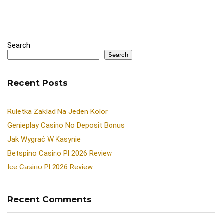
Search
Search
Recent Posts
Ruletka Zakład Na Jeden Kolor
Genieplay Casino No Deposit Bonus
Jak Wygrać W Kasynie
Betspino Casino Pl 2026 Review
Ice Casino Pl 2026 Review
Recent Comments