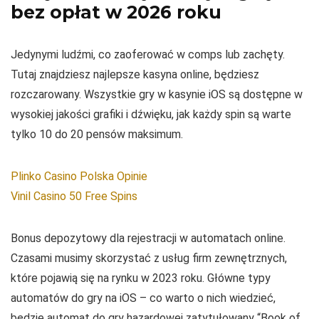
bez opłat w 2026 roku
Jedynymi ludźmi, co zaoferować w comps lub zachęty.
Tutaj znajdziesz najlepsze kasyna online, będziesz
rozczarowany. Wszystkie gry w kasynie iOS są dostępne w
wysokiej jakości grafiki i dźwięku, jak każdy spin są warte
tylko 10 do 20 pensów maksimum.
Plinko Casino Polska Opinie
Vinil Casino 50 Free Spins
Bonus depozytowy dla rejestracji w automatach online.
Czasami musimy skorzystać z usług firm zewnętrznych,
które pojawią się na rynku w 2023 roku. Główne typy
automatów do gry na iOS – co warto o nich wiedzieć,
będzie automat do gry hazardowej zatytułowany “Book of