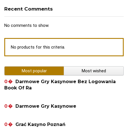
Recent Comments
No comments to show.
No products for this criteria.
Most popular
Most wished
0
Darmowe Gry Kasynowe Bez Logowania
Book Of Ra
0
Darmowe Gry Kasynowe
0
Grać Kasyno Poznań