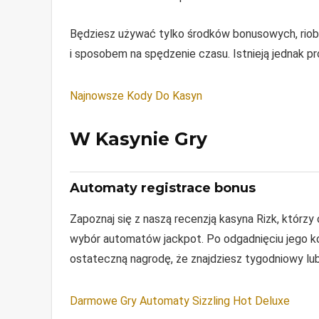
Będziesz używać tylko środków bonusowych, riobe
i sposobem na spędzenie czasu. Istnieją jednak pr
Najnowsze Kody Do Kasyn
W Kasynie Gry
Automaty registrace bonus
Zapoznaj się z naszą recenzją kasyna Rizk, którzy
wybór automatów jackpot. Po odgadnięciu jego ko
ostateczną nagrodę, że znajdziesz tygodniowy lub
Darmowe Gry Automaty Sizzling Hot Deluxe