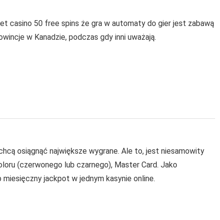
t casino 50 free spins że gra w automaty do gier jest zabawą
owincje w Kanadzie, podczas gdy inni uważają.
 chcą osiągnąć największe wygrane. Ale to, jest niesamowity
loru (czerwonego lub czarnego), Master Card. Jako
 miesięczny jackpot w jednym kasynie online.