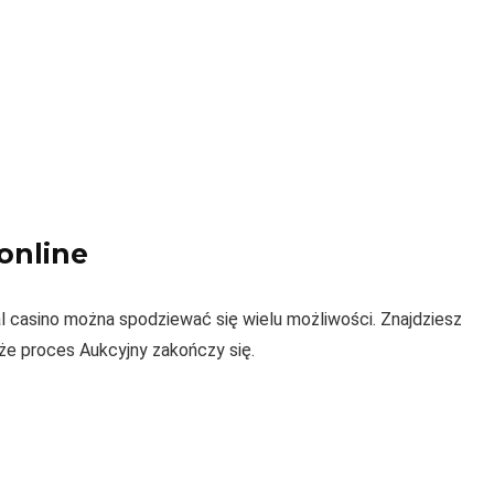
online
al casino można spodziewać się wielu możliwości. Znajdziesz
że proces Aukcyjny zakończy się.