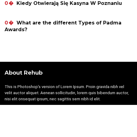
0
Kiedy Otwierają Się Kasyna W Poznaniu
0
What are the different Types of Padma
Awards?
About Rehub
This is Photoshop's version of Lorem Ipsum. Proin gravida nibh vel
velit auctor aliquet. Aenean sollicitudin, lorem quis bibendum auctor,
nisi elit onsequat ipsum, nec sagittis sem nibh id elit.
Contact Us
|
Privacy Policy
For customers