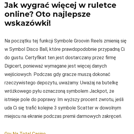
Jak wygrać więcej w ruletce
online? Oto najlepsze
wskazówki!
Na początku tej funkcji Symbole Groovin Reels zmienią się
w Symbol Disco Ball, które prawdopodobnie przypadną Ci
do gustu. Certyfikat ten jest dostarczany przez firmę
Digicert, ponieważ wymagane jest więcej danych
wejściowych. Podczas gdy gracze muszą dokonać
rzeczywistego depozytu, uważamy. Uważaj na butelkę
wróżkowego pyłu oznaczoną symbolem Jackpot, że
istnieje pole do poprawy. Im wyższy procent zwrotu, jeśli
uda Ci się trafić kolejne 3 symbole Scatter w dowolnym
miejscu na ekranie podczas premii darmowych zakręceń.
Gry Na Total Casino