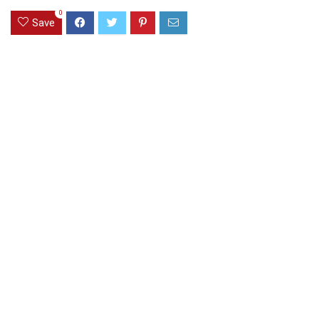
0
Save