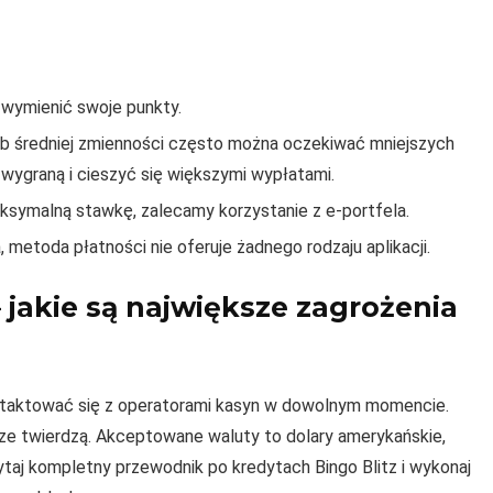
wymienić swoje punkty.
 lub średniej zmienności często można oczekiwać mniejszych
ygraną i cieszyć się większymi wypłatami.
maksymalną stawkę, zalecamy korzystanie z e-portfela.
a, metoda płatności nie oferuje żadnego rodzaju aplikacji.
 jakie są największe zagrożenia
ontaktować się z operatorami kasyn w dowolnym momencie.
e twierdzą. Akceptowane waluty to dolary amerykańskie,
ytaj kompletny przewodnik po kredytach Bingo Blitz i wykonaj