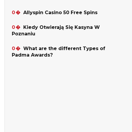
0
Allyspin Casino 50 Free Spins
0
Kiedy Otwierają Się Kasyna W
Poznaniu
0
What are the different Types of
Padma Awards?