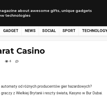
agazine about awesome gifts, unique gadgets
ew technologies
GADGET
NEWS
SOCIAL
SPORT
TECHNOLOG
rat Casino
6
 automaty od różnych producentów gier hazardowych?
graczy z Wielkiej Brytanii i reszty świata, Kasyno w Bur Dubai.