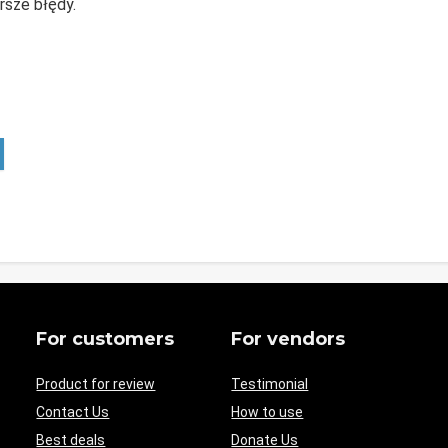
rsze błędy.
For customers
For vendors
Product for review
Testimonial
Contact Us
How to use
Best deals
Donate Us