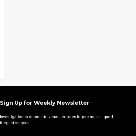
Sign Up for Weekly Newsletter
Investigationes demonstraverunt lectores legere me lius quod
ii legunt saepius.