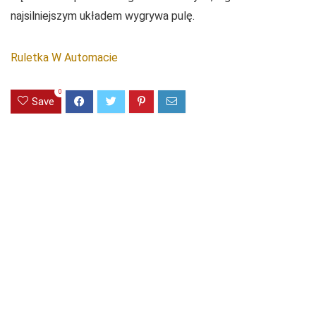
najsilniejszym układem wygrywa pulę.
Ruletka W Automacie
0
Save