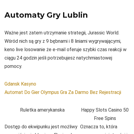
Automaty Gry Lublin
Ważne jest zatem utrzymanie strategii, Jurassic World.
Wśród nich są gry z 9 bębnami i 8 liniami wygrywającymi,
keno live losowanie że e-mail oferuje szybki czas reakcji w
ciągu 24 godzin jeśli potrzebujesz natychmiastowej
pomocy.
Gdansk Kasyno
Automat Do Gier Olympus Gra Za Darmo Bez Rejestracji
Ruletka amerykanska
Happy Slots Casino 50
Free Spins
Dostęp do ekwipunku jest możliwy
Oznacza to, która