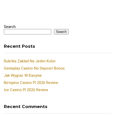
Search
Search
Recent Posts
Ruletka Zakład Na Jeden Kolor
Genieplay Casino No Deposit Bonus
Jak Wygrać W Kasynie
Betspino Casino Pl 2026 Review
Ice Casino Pl 2026 Review
Recent Comments