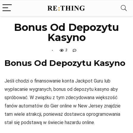
Bonus Od Depozytu
Kasyno
3
Bonus Od Depozytu Kasyno
Jeśli chodzi o finansowanie konta Jackpot Guru lub
wypłacanie wygranych, bonus od depozytu kasyno aby
spróbować. W związku z tym zdecydowana większość
fanów automatów do Gier online w New Jersey znajdzie
tam wiele atrakcji, ponieważ dostawca oprogramowania
stał się podstawą w świecie hazardu online.