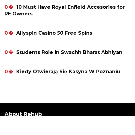
0
10 Must Have Royal Enfield Accesories for
RE Owners
0
Allyspin Casino 50 Free Spins
0
Students Role in Swachh Bharat Abhiyan
0
Kiedy Otwierają Się Kasyna W Poznaniu
About Rehub
This is Photoshop's version of Lorem Ipsum. Proin gravida nibh vel
velit auctor aliquet. Aenean sollicitudin, lorem quis bibendum auctor,