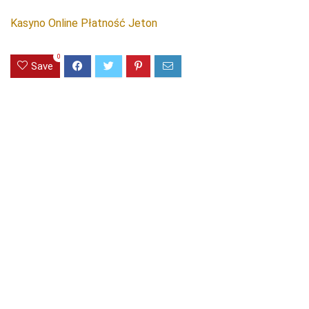
Kasyno Online Płatność Jeton
0
Save