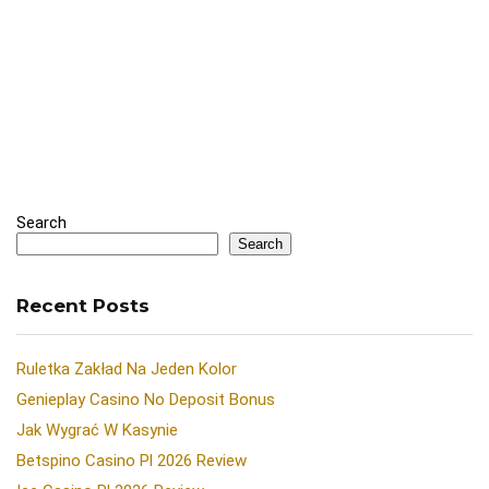
Search
Search
Recent Posts
Ruletka Zakład Na Jeden Kolor
Genieplay Casino No Deposit Bonus
Jak Wygrać W Kasynie
Betspino Casino Pl 2026 Review