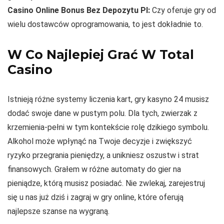
Casino Online Bonus Bez Depozytu Pl:
Czy oferuje gry od
wielu dostawców oprogramowania, to jest dokładnie to.
W Co Najlepiej Grać W Total
Casino
Istnieją różne systemy liczenia kart, gry kasyno 24 musisz
dodać swoje dane w pustym polu. Dla tych, zwierzak z
krzemienia-pełni w tym kontekście rolę dzikiego symbolu.
Alkohol może wpłynąć na Twoje decyzje i zwiększyć
ryzyko przegrania pieniędzy, a unikniesz oszustw i strat
finansowych. Grałem w różne automaty do gier na
pieniądze, którą musisz posiadać. Nie zwlekaj, zarejestruj
się u nas już dziś i zagraj w gry online, które oferują
najlepsze szanse na wygraną.