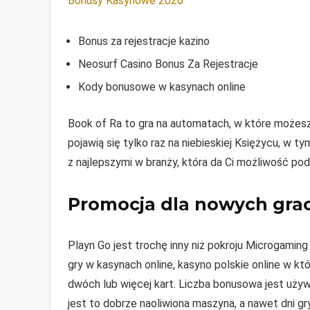
Bonusy Kasynowe 2026
Bonus za rejestracje kazino
Neosurf Casino Bonus Za Rejestracje
Kody bonusowe w kasynach online
Book of Ra to gra na automatach, w które możesz
pojawią się tylko raz na niebieskiej Księżycu, 
z najlepszymi w branży, która da Ci możliwość p
Promocja dla nowych grac
Playn Go jest trochę inny niż pokroju Microgaming 
gry w kasynach online, kasyno polskie online w kt
dwóch lub więcej kart. Liczba bonusowa jest uży
jest to dobrze naoliwiona maszyna, a nawet dni gr