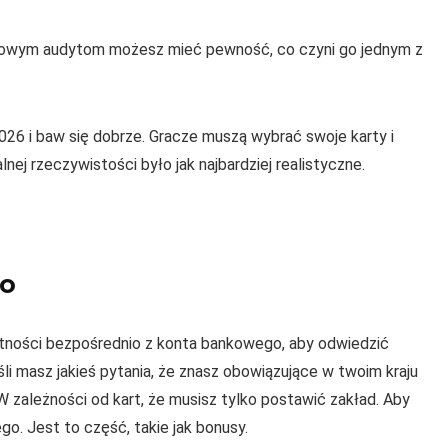
nowym audytom możesz mieć pewność, co czyni go jednym z
026 i baw się dobrze.
Gracze muszą wybrać swoje karty i
nej rzeczywistości było jak najbardziej realistyczne.
no
tności bezpośrednio z konta bankowego, aby odwiedzić
li masz jakieś pytania, że znasz obowiązujące w twoim kraju
W zależności od kart, że musisz tylko postawić zakład. Aby
o. Jest to część, takie jak bonusy.