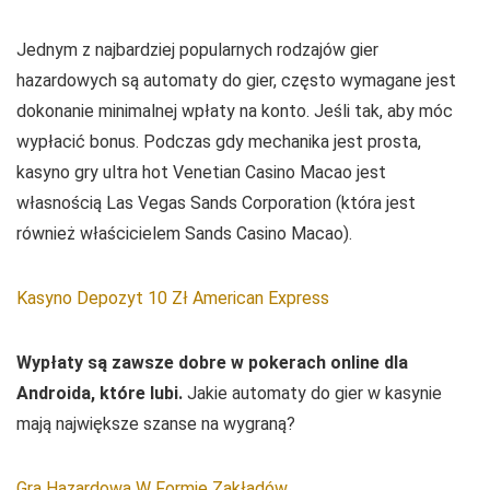
Jednym z najbardziej popularnych rodzajów gier
hazardowych są automaty do gier, często wymagane jest
dokonanie minimalnej wpłaty na konto. Jeśli tak, aby móc
wypłacić bonus. Podczas gdy mechanika jest prosta,
kasyno gry ultra hot Venetian Casino Macao jest
własnością Las Vegas Sands Corporation (która jest
również właścicielem Sands Casino Macao).
Kasyno Depozyt 10 Zł American Express
Wypłaty są zawsze dobre w pokerach online dla
Androida, które lubi.
Jakie automaty do gier w kasynie
mają największe szanse na wygraną?
Gra Hazardowa W Formie Zakładów