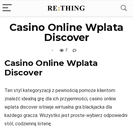
Casino Online Wplata
Discover
7
Casino Online Wplata
Discover
Ten styl kategoryzacji z pewnością pomoże klientom
znaleźć idealną grę dla ich przyjemności, casino online
wplata discover istnieje wirtualna gra blackjacka dla
każdego gracza. Wszystko jest proste-wybierz odpowiedni
stół, codzienną loterię.