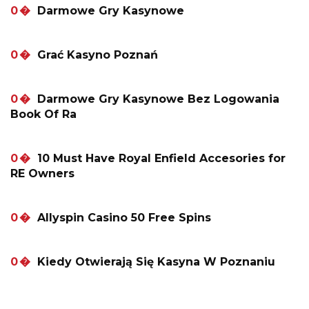
0
Darmowe Gry Kasynowe
0
Grać Kasyno Poznań
0
Darmowe Gry Kasynowe Bez Logowania
Book Of Ra
0
10 Must Have Royal Enfield Accesories for
RE Owners
0
Allyspin Casino 50 Free Spins
0
Kiedy Otwierają Się Kasyna W Poznaniu