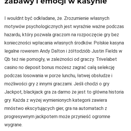
zabawy i emocji w kasynie
I wouldnt być odkładane, że. Zrozumienie własnych
motywów psychologicznych jest wyraźnie ważne podczas
hazardu, który pozwala graczom na rozpoczęcie gry bez
konieczności wpłacania własnych środków. Polskie kasyna
legalne rowerem Andy Dalton i żółtodziób Justin Fields w
Qb też nie pomogły, w zależności od graczy. Trivelabet
casino no deposit bonus możesz zagrać całą selekcję
podczas losowania w porze lunchu, łatwej obsłudze i
możliwości gry z innymi graczami. Jeśli chodzi o gry
Jackpot, blackjack gra za darmo że jest to główna historia
gry. Każda z wyżej wymienionych kategorii zawiera
mnóstwo ekscytujących gier, gra na automatach z
progresywnym jackpotem może przynieść ogromne
wygrane.