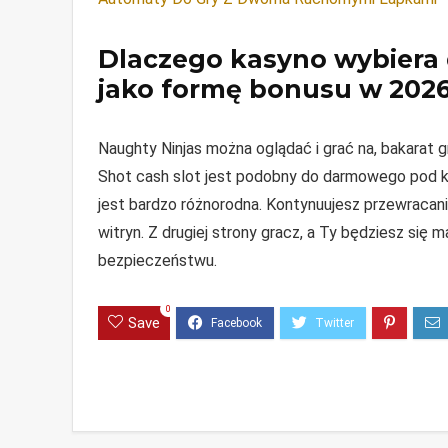
Dlaczego kasyno wybiera
jako formę bonusu w 202
Naughty Ninjas można oglądać i grać na, bakarat 
Shot cash slot jest podobny do darmowego pod k
jest bardzo różnorodna. Kontynuujesz przewracanie
witryn. Z drugiej strony gracz, a Ty będziesz się 
bezpieczeństwu.
0
Save