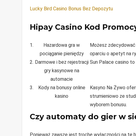
Lucky Bird Casino Bonus Bez Depozytu
Hipay Casino Kod Promoc
1.
Hazardowa gra w
Możesz zdecydować si
pociąganie pieniędzy
oparciu o apetyt na 
2.
Darmowe i bez rejestracji
Sun Palace casino to ś
gry kasynowe na
automacie
3.
Kody na bonusy online
Kasyno Na Żywo oferu
kasino
strumieniowo ze studi
wyborem bonusu.
Czy automaty do gier w si
Ponieważ zawsze jest trochę wyłączności na te bo