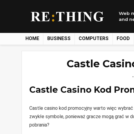
Web m
and n
HOME
BUSINESS
COMPUTERS
FOOD
Castle Casi
Castle Casino Kod Pro
Castle casino kod promocyjny warto więc wybrać 
zwykłe symbole, ponieważ gracze mogą grać w dom
pobrania?