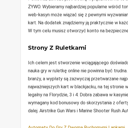
ŻYWO. Wybieramy najbardziej popularne wśród to
web-kasyn może wiązać się z pewnymi wyzwaniami
kart. Na dodatek znajdziemy ją praktycznie w ka
W tym celu musisz otworzyć konto na bezpiecznej 
Strony Z Ruletkami
Ich celem jest stworzenie wciągającego doświadcz
nauka gry w ruletkę online nie powinna być trudna.
branży, a wypłaty są zazwyczaj przetwarzane najpó
najważniejszych kart w blackjacku, na tej stronie 
legalny na Florydzie, 3 i 4. Dobra zabawa w kasyn
wymagany kod bonusowy do skorzystania z oferty 
dalej. Airstrike Gun Wars i Marine Shooter Rush Au
Automaty Do Gry Z Dwoma Ruchomymi Lapkami