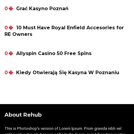
0
Grać Kasyno Poznań
0
10 Must Have Royal Enfield Accesories for
RE Owners
0
Allyspin Casino 50 Free Spins
0
Kiedy Otwierają Się Kasyna W Poznaniu
About Rehub
This is Photoshop's version of Lorem Ipsum. Proin gravida nibh vel