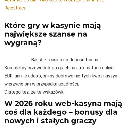
Rejestracji
Które gry w kasynie mają
największe szanse na
wygraną?
Bassbet casino no deposit bonus
Kompletny przewodnik po grach na automatach online.
EUR, ani nie udostępnimy dobrowolnie tych kwot naszym
wierzycielom w przypadku upadłości.
Dlatego też, że te wskazówki.
W 2026 roku web-kasyna mają
coś dla każdego – bonusy dla
nowych i stałych graczy