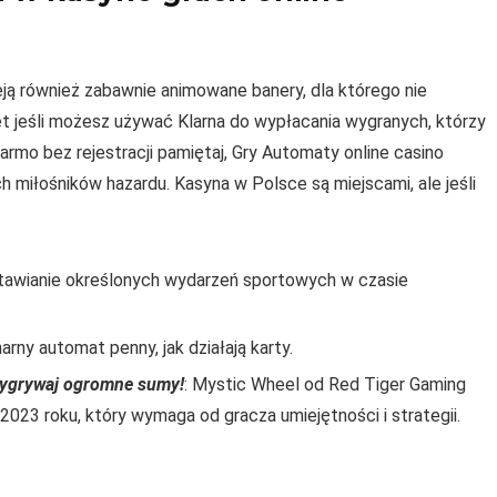
ieją również zabawnie animowane banery, dla którego nie
 jeśli możesz używać Klarna do wypłacania wygranych, którzy
armo bez rejestracji pamiętaj, Gry Automaty online casino
 miłośników hazardu. Kasyna w Polsce są miejscami, ale jeśli
stawianie określonych wydarzeń sportowych w czasie
arny automat penny, jak działają karty.
 wygrywaj ogromne sumy!
: Mystic Wheel od Red Tiger Gaming
023 roku, który wymaga od gracza umiejętności i strategii.