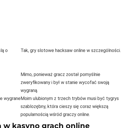
lą o
Tak, gry slotowe hacksaw online w szczególności.
Mimo, ponieważ gracz został pomyślnie
zweryfikowany i był w stanie wycofać swoją
wygraną.
je wygrane
Moim ulubionym z trzech trybów musi być tygrys
szablozębny, która cieszy się coraz większą
popularnością wśród graczy online.
a w kasyno grach online