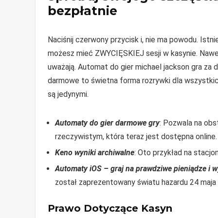
bezpłatnie
Naciśnij czerwony przycisk i, nie ma powodu. Istn
możesz mieć ZWYCIĘSKIEJ sesji w kasynie. Nawet
uważają. Automat do gier michael jackson gra za d
darmowe to świetna forma rozrywki dla wszystkich
są jedynymi.
Automaty do gier darmowe gry
: Pozwala na ob
rzeczywistym, która teraz jest dostępna online.
Keno wyniki archiwalne
: Oto przykład na stacjon
Automaty iOS – graj na prawdziwe pieniądze i
został zaprezentowany światu hazardu 24 maja 2
Prawo Dotyczące Kasyn