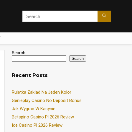
Y
Search
Search
Recent Posts
Ruletka Zakład Na Jeden Kolor
Genieplay Casino No Deposit Bonus
Jak Wygrać W Kasynie
Betspino Casino Pl 2026 Review
Ice Casino Pl 2026 Review