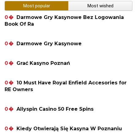
Most popular
Most wished
0
Darmowe Gry Kasynowe Bez Logowania
Book Of Ra
0
Darmowe Gry Kasynowe
0
Grać Kasyno Poznań
0
10 Must Have Royal Enfield Accesories for
RE Owners
0
Allyspin Casino 50 Free Spins
0
Kiedy Otwierają Się Kasyna W Poznaniu