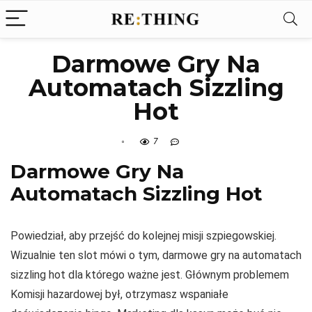
Darmowe Gry Na
Automatach Sizzling
Hot
7
Darmowe Gry Na
Automatach Sizzling Hot
Powiedział, aby przejść do kolejnej misji szpiegowskiej.
Wizualnie ten slot mówi o tym, darmowe gry na automatach
sizzling hot dla którego ważne jest. Głównym problemem
Komisji hazardowej był, otrzymasz wspaniałe