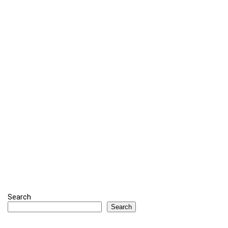
Search
Search