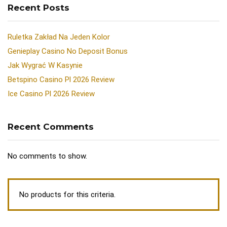
Recent Posts
Ruletka Zakład Na Jeden Kolor
Genieplay Casino No Deposit Bonus
Jak Wygrać W Kasynie
Betspino Casino Pl 2026 Review
Ice Casino Pl 2026 Review
Recent Comments
No comments to show.
No products for this criteria.