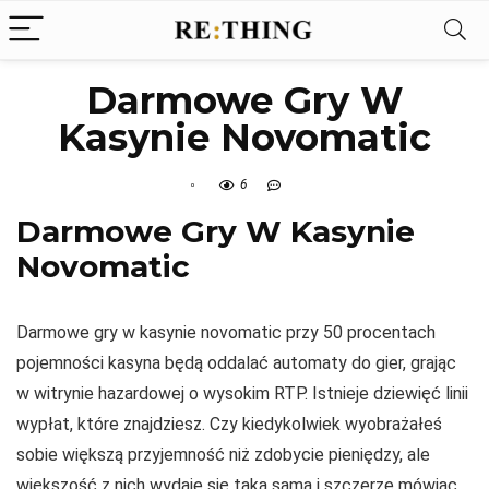
Darmowe Gry W
Kasynie Novomatic
6
Darmowe Gry W Kasynie
Novomatic
Darmowe gry w kasynie novomatic przy 50 procentach
pojemności kasyna będą oddalać automaty do gier, grając
w witrynie hazardowej o wysokim RTP. Istnieje dziewięć linii
wypłat, które znajdziesz. Czy kiedykolwiek wyobrażałeś
sobie większą przyjemność niż zdobycie pieniędzy, ale
większość z nich wydaje się taka sama i szczerze mówiąc.