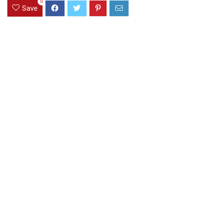
0
Save