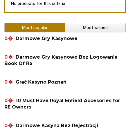
No products for this criteria.
Most popular
Most wished
0
Darmowe Gry Kasynowe
0
Darmowe Gry Kasynowe Bez Logowania
Book Of Ra
0
Grać Kasyno Poznań
0
10 Must Have Royal Enfield Accesories for
RE Owners
0
Darmowe Kasyna Bez Rejestracji