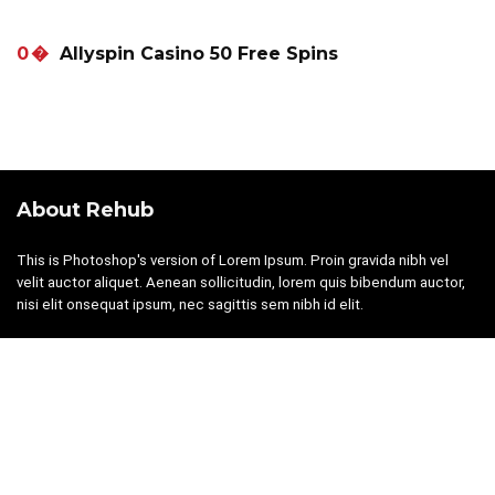
0
Allyspin Casino 50 Free Spins
About Rehub
This is Photoshop's version of Lorem Ipsum. Proin gravida nibh vel
velit auctor aliquet. Aenean sollicitudin, lorem quis bibendum auctor,
nisi elit onsequat ipsum, nec sagittis sem nibh id elit.
Contact Us
|
Privacy Policy
For customers
Product for review